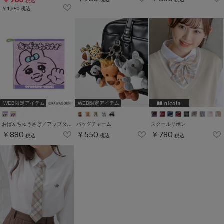
税込
￥1,680
税込
WEB限定アイテム
WEB限定アイテム
おぱんちゅうさぎ／アップタオル
バッグチャーム
スクールリボン
￥880
￥550
￥780
税込
税込
税込