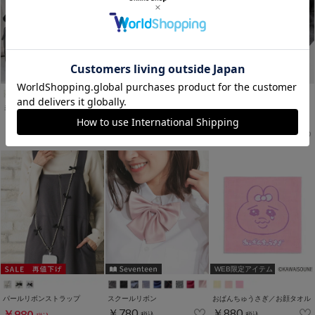
ミニシューズチャーム
ラップスカート
ビーズリボンストラップ
￥780
￥980
￥980
税込
税込
税込
￥1,980
税込
WEB限定アイテム
パールリボンストラップ
スクールリボン
おぱんちゅうさぎ／お顔タオル
￥780
￥880
￥980
税込
税込