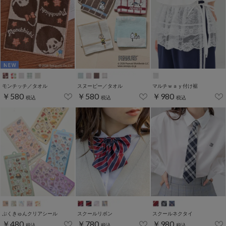
モンチッチ／タオル
スヌーピー／タオル
マルチｗａｙ付け裾
￥580
￥580
￥980
税込
税込
税込
ぷくきゅんクリアシール
スクールリボン
スクールネクタイ
￥480
￥780
￥980
税込
税込
税込