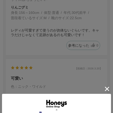
りんごグミ
身長:
156～160cm
体型:
普通
年代:
30代前半
普段着ているサイズ:
M
靴のサイズ:
22.5cm
レディが可愛すぎて使うのが勿体ないぐらいです。キャ
ラだけじゃなくて足跡があるのも可愛いです！
参考になった
0
【投稿日：2026.3.20】
可愛い
色：ニック・ワイルド
no name
身長:
151～155cm
ニック好きなので購入