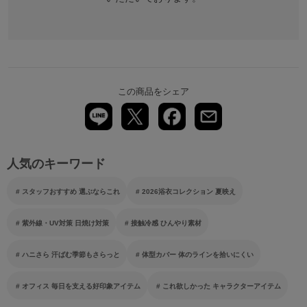
この商品をシェア
人気のキーワード
スタッフおすすめ 選ぶならこれ
2026浴衣コレクション 夏映え
紫外線・UV対策 日焼け対策
接触冷感 ひんやり素材
ハニさら 汗ばむ季節もさらっと
体型カバー 体のラインを拾いにくい
オフィス 毎日を支える好印象アイテム
これ欲しかった キャラクターアイテム