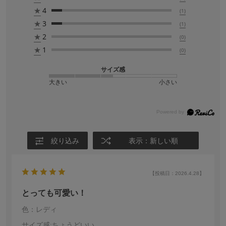
★
4
(1)
★
3
(1)
★
2
(0)
★
1
(0)
サイズ感
大きい
小さい
絞り込み
表示：新しい順
【投稿日：2026.4.28】
とっても可愛い！
色：レディ
サイズ感
:ちょうどいい