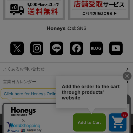
よくあるお問い合わせ
営業日カレンダー
店舗検索
GLOBAL GUIDE（海外からご利用のお客様）
当サイトでは、サイトの利便性向上のため、クッキー(Cookie)を使
会社概要
特定取引に関する表記
個人情報保護方針
用しています。詳しくは「
プライバシーポリシー
」をご覧くださ
©2009 HONEYS CO., LTD. All Rights Reserved.
い。