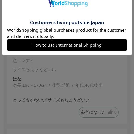
参考になった
0
【投稿日：2025.12.27】
かわいい
色：レディ
サイズ感
:ちょうどいい
はな
身長:
166～170cm
体型:
普通
年代:
40代後半
とってもかわいい❕️サイズもちょうどいい
参考になった
0