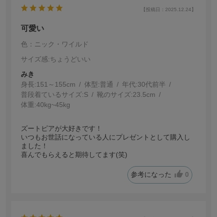
【投稿日：2025.12.24】
可愛い
色：ニック・ワイルド
サイズ感
:ちょうどいい
みき
身長:
151～155cm
体型:
普通
年代:
30代前半
普段着ているサイズ:
S
靴のサイズ:
23.5cm
体重:
40kg~45kg
ズートピアが大好きです！
いつもお世話になっている人にプレゼントとして購入し
ました！
喜んでもらえると期待してます(笑)
参考になった
0