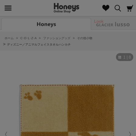
Look
ホーム
>
C･O･L･Z･A
>
ファッショングッズ
>
その他小物
>
ディズニー／アニマルフェイスタオルハンカチ
1 | 8