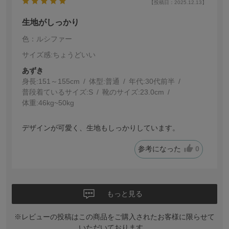
【投稿日：2025.12.13】
生地がしっかり
色：ルシファー
サイズ感
:ちょうどいい
あずき
身長:
151～155cm
体型:
普通
年代:
30代前半
普段着ているサイズ:
S
靴のサイズ:
23.0cm
体重:
46kg~50kg
デザインが可愛く、生地もしっかりしています。
参考になった
0
もっと見る
※レビューの投稿はこの商品をご購入されたお客様に限らせて
いただいております。