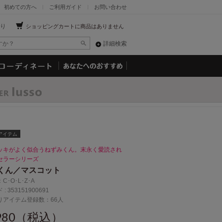
初めての方へ
ご利用ガイド
お問い合わせ
り
ショッピングカートに商品はありません
詳細検索
アイテム
ッキがよく似合うねずみくん。末永く愛読され
セラーシリーズ
くん／マスコット
：
C･O･L･Z･A
 :
353151900691
りアイテム登録数：66人
,980（税込）