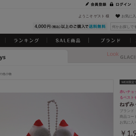
ようこそ ゲスト 様
お気に入
Look
の他小物
WEB限定
赤いチョ
るベスト
ねずみ
ブランド
商品コード
お気に入
￥1