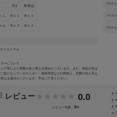
マスコ
高さ
重量(g)
くん
約１１
約１０
マスコ
ゃん
約１３
約１０
マスコ
／ポリエステル
カラーについて
ィング等により実際の色と異なる場合がございます。また、商品の色は
がご覧になっているモニター・画面環境などの関係上、実際の色と見え
少異なる場合がございます。予めご了承ください。
0.0
レビュー
★
5
★
4
0
★
3
レビュー件数：
件
★
2