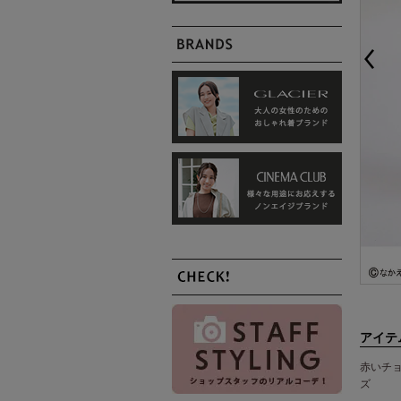
アイテ
赤いチ
ズ