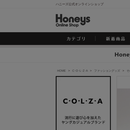
ハニーズ公式オンラインショップ
HOME
>
C･O･L･Z･A
>
ファッショングッズ
>
そ