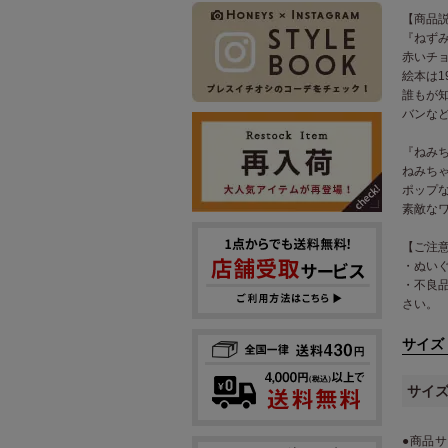
【商品
『ねず
赤いチ
絵本は1
誰もが
バンな
『ねみ
ねみち
ポップ
素敵な
【ご注
・ぬい
・不良
さい。
サイズ
サイ
●商品サ