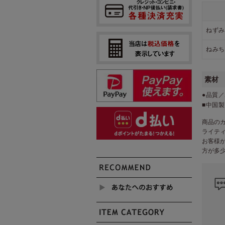
ねずみ
ねみち
素材
●品質
■中国製
商品の
ライテ
お客様
方が多