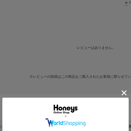
★
1
レビューはありません。
※レビューの投稿はこの商品をご購入されたお客様に限らせて
人気のキーワード
スタッフおすすめ 選ぶならこれ
2026浴衣コレクション 夏映え
紫外線・UV対