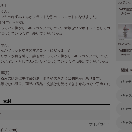
ねずみくん
説明】
WEB限定
みくん』
カラー
ョッキのねずみくんがフラットな形のマスコットになりました。
974年から発売。
知っていて懐かしいキャラクターなので、素敵なワンポイントとしてカ
どにつけていつも持ち歩いてくださいね♪
ねみちゃん
ちゃん』
ゃんがフラットな形のマスコットになりました。
WEB限定
カラー
なリボンが目を引く、誰もが知っていて懐かしいキャラクターなので、
ワンポイントとしてカバンなどにつけていつも持ち歩いてくださいね♪
関連
意事項】
ぐるみの縫製は手作業の為、重さや大きさには個体差があります。
キャラ
品等でない限り、商品の返品・交換はお受けできませんのでご了承くだ
キャラ
・素材
キャラ
ズ
キャラ
サイズガイド
イズ（cm）