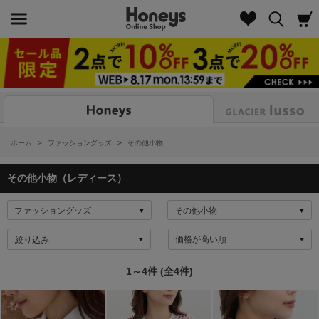
Look
ホーム
>
ファッショングッズ
>
その他小物
その他小物（レディース）
絞り込み
1～4件 (全4件)