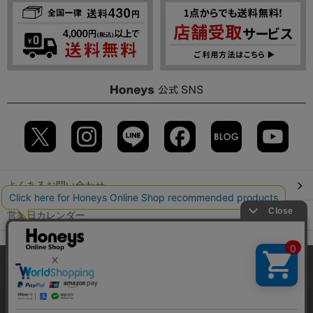
よくあるお問い合わせ
営業日カレンダー
店舗検索
当サイトでは、サイトの利便性向上のため、クッキー(Cookie)を使
用しています。詳しくは「
プライバシーポリシー
」をご覧くださ
GLOBAL GUIDE（海外からご利用のお客様）
い。
会社概要
特定取引に関する表記
個人情報保護方針