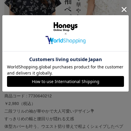
フリル袖ペプラムブラウス
商品コード : 7730640212
￥2,980（税込）
二段フリルの袖が華やかで大人可愛いデザイン💐
すっきりめの幅と腰回りが隠れる丈感
体型カバーも叶う、ウエスト切り替えで程よくシェイプしたペプ