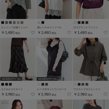
コットン７分袖Ｔシャツ
裾レースキャミソール
ロゴプリントＴシャツ
￥1,480
￥2,480
￥1,480
税込
税込
税込
WEB限定ｻｲｽﾞ[3L]
WEB限定ｻｲｽﾞ[3L]
エスカルゴスカート
レース付キャミワンピース
ウエストドロストシャツ
￥3,980
￥2,980
￥2,980
税込
税込
税込