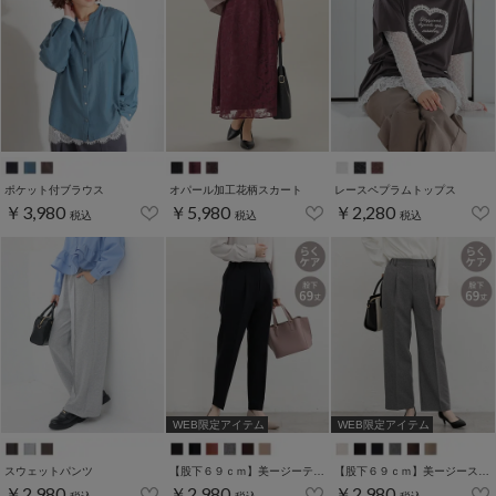
ポケット付ブラウス
オパール加工花柄スカート
レースペプラムトップス
￥3,980
￥5,980
￥2,280
税込
税込
税込
WEB限定アイテム
WEB限定アイテム
スウェットパンツ
【股下６９ｃｍ】美ージーテーパード(股下60/63/66/69cm展開)
【股下６９ｃｍ】美ージーストレート(股下63/66/69cm展開)
￥2,980
￥2,980
￥2,980
税込
税込
税込