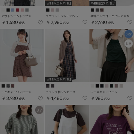
WEB限定ｻｲｽﾞ[3L]
WEB限定ｻｲｽﾞ[LL]
アウトシームトップス
スウェットフレアパンツ
裏地パンツ付ミニフレアスカート
￥1,680
￥2,980
￥2,980
税込
税込
税込
WEB限定ｻｲｽﾞ[3L]
ミニキャミワンピース
チェック柄ワンピース
レースキャミソール
￥3,980
￥4,480
￥980
税込
税込
税込