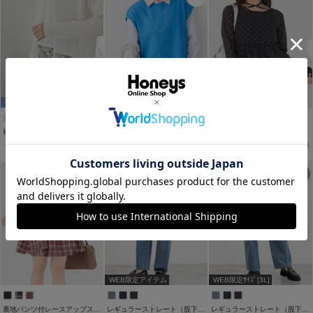
WEB限定ｻｲｽﾞ[3L]
裾レースＴシャツ
ニットベスト
シアーペプラムトップス
￥2,280
￥3,980
￥2,280
税込
税込
税込
WEB限定アイテム
WEB限定ｻｲｽﾞ[3L]
裏地パンツ付レースアップスカート
レギュラーストレート（股下６９ｃｍ）
レギュラーストレート（股下６０ｃｍ）