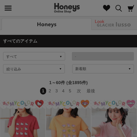
Look
すべてのアイテム
絞り込み
1～60件 (全1895件)
1
2
3
4
5
次
最後