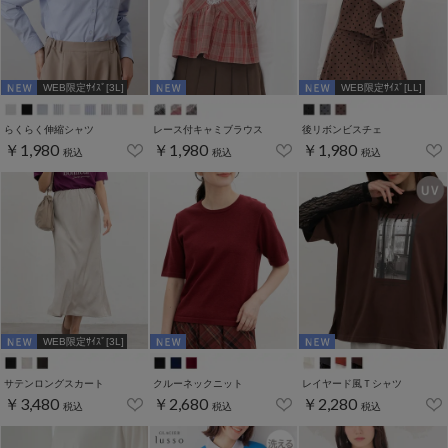
WEB限定ｻｲｽﾞ[3L]
WEB限定ｻｲｽﾞ[LL]
らくらく伸縮シャツ
レース付キャミブラウス
後リボンビスチェ
￥1,980
￥1,980
￥1,980
税込
税込
税込
WEB限定ｻｲｽﾞ[3L]
サテンロングスカート
クルーネックニット
レイヤード風Ｔシャツ
￥3,480
￥2,680
￥2,280
税込
税込
税込