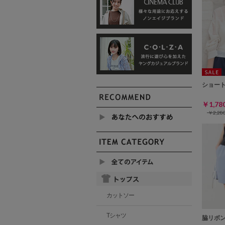
ショー
￥1,7
￥2,2
カットソー
Tシャツ
脇リボ