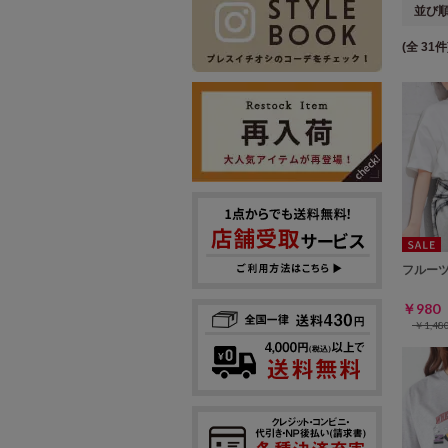
並び
(全 31件
フルー
￥98
￥1,4