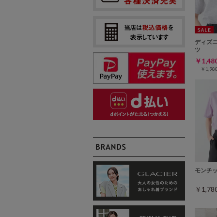
ディズ
ツ
￥1,4
￥1,9
モンチ
￥1,7