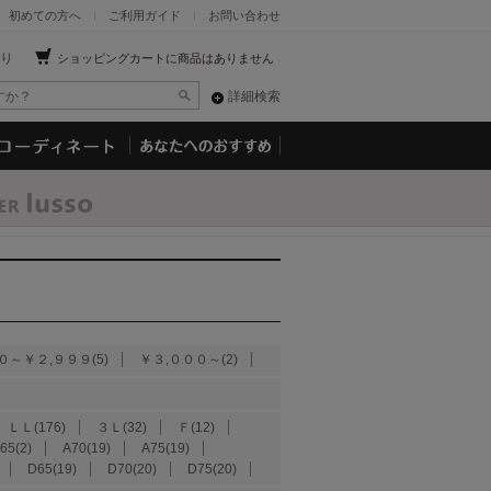
初めての方へ
ご利用ガイド
お問い合わせ
り
ショッピングカートに商品はありません
詳細検索
０～￥２,９９９(5)
￥３,０００～(2)
ＬＬ(176)
３Ｌ(32)
Ｆ(12)
65(2)
A70(19)
A75(19)
D65(19)
D70(20)
D75(20)