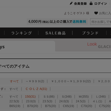
ようこそ ゲスト 様
お気に入
Look
すべてのアイテム
：
すべて
～￥９９９(2)
￥１,０００～￥１,９９９(22)
￥２,００
ンド：
すべて
C･O･L･Z･A(31)
ズ：
すべて
150(31)
ＳＳ(86)
Ｓ(348)
Ｍ(355)
Ｌ(346)
22.5(3)
23.0(3)
23.5(3)
24.0(3)
24.5(3)
４Ｌ(1)
A
B65(19)
B70(20)
B75(20)
C65(19)
C70(20)
C75(20)