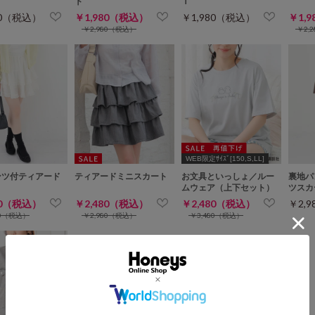
ト
Ｔ
80（税込）
￥1,980（税込）
￥1,980（税込）
￥1,
￥2,980（税込）
￥2,
WEB限定ｻｲｽﾞ[150,S,LL]
ンツ付ティアード
ティアードミニスカート
お文具といっしょ／ルー
裏地パ
ト
ムウェア（上下セット）
ツスカ
80（税込）
￥2,480（税込）
￥2,480（税込）
￥2,
80（税込）
￥2,980（税込）
￥3,480（税込）