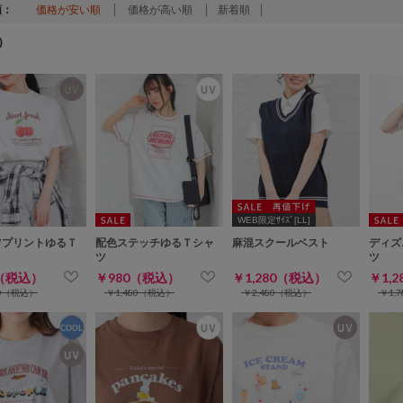
順：
価格が安い順
価格が高い順
新着順
)
WEB限定ｻｲｽﾞ[LL]
ツプリントゆるＴ
配色ステッチゆるＴシャ
麻混スクールベスト
ディズ
ツ
ツ
0（税込）
￥980（税込）
￥1,280（税込）
￥1,
80（税込）
￥1,480（税込）
￥2,480（税込）
￥1,