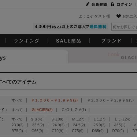
ようこそ ゲスト 様
お気に入
Look
すべてのアイテム
：
すべて
￥１,０００～￥１,９９９(2)
￥２,０００～￥２,９９９(5)
ンド：
すべて
GLACIER(2)
C･O･L･Z･A(1)
ズ：
すべて
ＳＳ(4)
Ｓ(109)
Ｍ(127)
Ｌ(127)
ＬＬ(124)
23.0(2)
23.5(2)
24.0(2)
24.5(2)
25.0(2)
A65(1)
A
B75(9)
C65(9)
C70(9)
C75(9)
D65(9)
D70(9)
D7