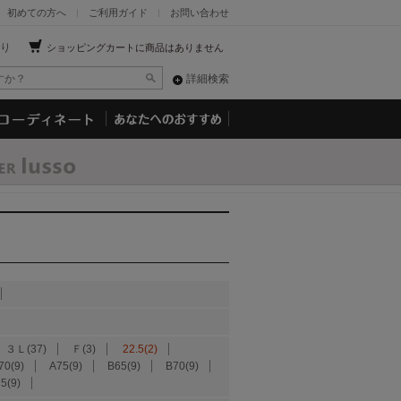
初めての方へ
ご利用ガイド
お問い合わせ
り
ショッピングカートに商品はありません
詳細検索
３Ｌ(37)
Ｆ(3)
22.5(2)
70(9)
A75(9)
B65(9)
B70(9)
5(9)