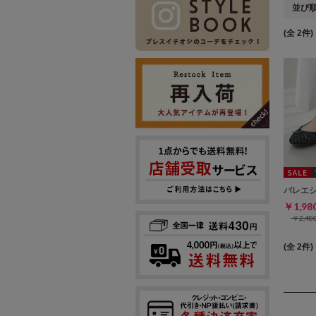
並び
(全 2件)
バレエ
￥1,9
￥2,4
(全 2件)