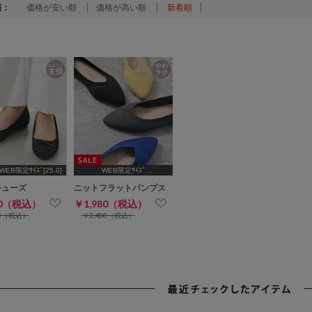
順：
価格が安い順
価格が高い順
新着順
WEB限定ｻｲｽﾞ[25.0]
WEB限定ｻｲｽﾞ
[22.5,24.5,25.0]
シューズ
ニットフラットパンプス
80（税込）
￥1,980（税込）
80（税込）
￥2,480（税込）