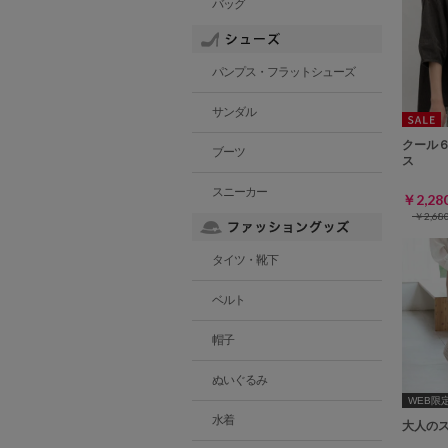
バッグ
パンプス・フラットシューズ
サンダル
クール
ブーツ
ス
スニーカー
￥2,2
￥2,6
タイツ・靴下
ベルト
帽子
ぬいぐるみ
WEB限定ｻ
水着
大人の