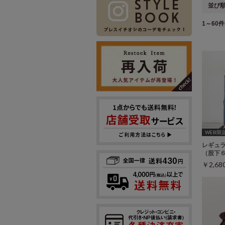
並び
1～60件 
WEB限
レギュ
（股下
￥2,6