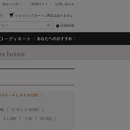
初めての方へ
ご利用ガイド
お問い合わせ
り
ショッピングカートに商品はありません
詳細検索
０００～￥２,９９９(128)
86)
C･O･L･Z･A(182)
３Ｌ(39)
Ｆ(3)
22.5(2)