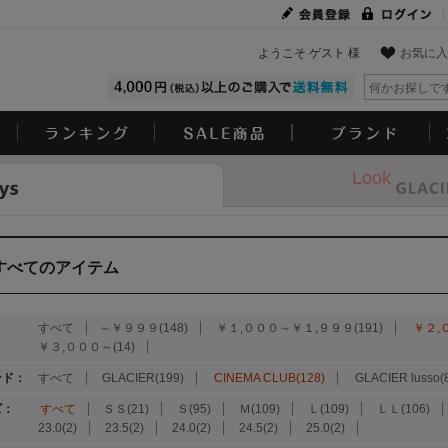
ようこそ ゲスト 様
お気に入
Look
すべてのアイテム
：
すべて
～￥９９９(148)
￥１,０００～￥１,９９９(191)
￥２,
￥３,０００～(14)
ンド：
すべて
GLACIER(199)
CINEMA CLUB(128)
GLACIER lusso(
ズ：
すべて
ＳＳ(21)
Ｓ(95)
Ｍ(109)
Ｌ(109)
ＬＬ(106)
23.0(2)
23.5(2)
24.0(2)
24.5(2)
25.0(2)