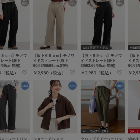
WEB限定アイテム
WEB
６３ｃｍ】チノワ
【股下６６ｃｍ】チノワ
【股下６９ｃｍ】チノワ
【股下
レート(股下
イドストレート(股下
イドストレート(股下
イドス
66/69cm展開)
60/63/66/69cm展開)
60/63/66/69cm展開)
60/63
80（税込）
￥2,980（税込）
￥2,980（税込）
￥2,
WEB限定ｻｲｽﾞ[3L]
感ストレートパン
ショート丈シャツ
クロップドイージーパン
短め丈