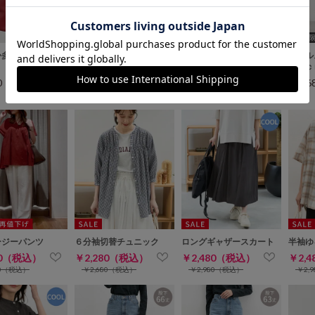
WEB限定ｻｲｽﾞ[3L]
WEB限定
か多ポケットトー
クールデニムワンピース
クールデニムガウチョ
クール
６３ｃ
80（税込）
￥2,280（税込）
￥2,680（税込）
￥2,
￥3,480（税込）
ージーパンツ
６分袖切替チュニック
ロングギャザースカート
半袖ゆ
80（税込）
￥2,280（税込）
￥2,480（税込）
￥2,
80（税込）
￥2,680（税込）
￥2,980（税込）
￥2,