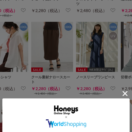
ツ
80（税込）
￥2,280（税込）
￥2,480（税込）
￥2,
80（税込）
￥2,
WEB限定ｻｲｽﾞ[3L]
るシャツ
クール素材ナロースカー
ノースリーブワンピース
切替ポ
ト
80（税込）
￥2,280（税込）
￥2,280（税込）
￥2,
￥2,480（税込）
￥2,480（税込）