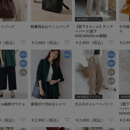
WEB限定アイテム
ートバッグ
軽量両あおりミニバッグ
【股下６９ｃｍ】チノテ
６分袖
ーパード(股下
ス
60/63/66/69cm展開)
80（税込）
￥2,680（税込）
￥2,480（税込）
￥2,
WEB限定アイテム
WEB限定
ール細身ガウチョ
麻混ポケ付ゆるシャツ
大人のストレートパンツ
【股下
ーパー
60/63
80（税込）
￥2,980（税込）
￥2,480（税込）
￥2,