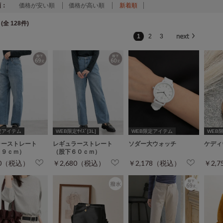
順：
価格が安い順
価格が高い順
新着順
(全 128件)
1
2
3
定アイテム
WEB限定ｻｲｽﾞ[3L]
WEB限定アイテム
WEB
ラーストレート
レギュラーストレート
ソダー大ウォッチ
ケディ
６９ｃｍ）
（股下６０ｃｍ）
80（税込）
￥2,680（税込）
￥2,178（税込）
￥2,