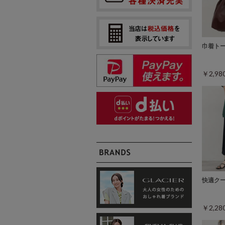
巾着ト
￥2,9
快適ク
￥2,2