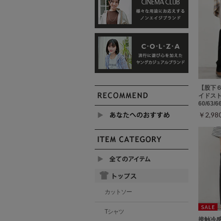
【股下
イドスト
60/63/
￥2,9
カットソー
Tシャツ
接触冷