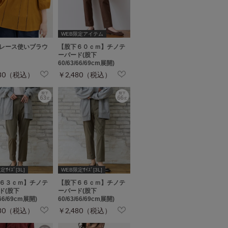
WEB限定アイテム
レース使いブラウ
【股下６０ｃｍ】チノテ
ーパード(股下
60/63/66/69cm展開)
980（税込）
￥2,480（税込）
ｻｲｽﾞ[3L]
WEB限定ｻｲｽﾞ[3L]
６３ｃｍ】チノテ
【股下６６ｃｍ】チノテ
ド(股下
ーパード(股下
/66/69cm展開)
60/63/66/69cm展開)
480（税込）
￥2,480（税込）