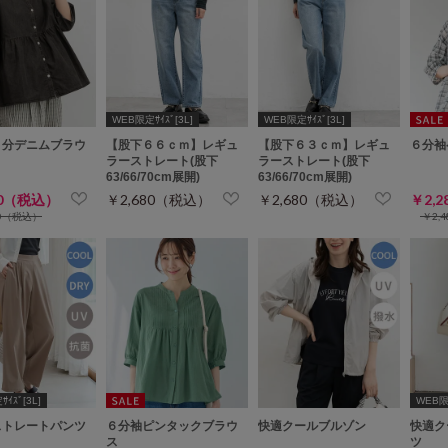
WEB限定ｻｲｽﾞ[3L]
WEB限定ｻｲｽﾞ[3L]
６分デニムブラウ
【股下６６ｃｍ】レギュ
【股下６３ｃｍ】レギュ
６分袖
ラーストレート(股下
ラーストレート(股下
63/66/70cm展開)
63/66/70cm展開)
80（税込）
￥2,680（税込）
￥2,680（税込）
￥2,
80（税込）
￥2,
ｲｽﾞ[3L]
WEB限定
ストレートパンツ
６分袖ピンタックブラウ
快適クールブルゾン
快適ク
ス
ツ