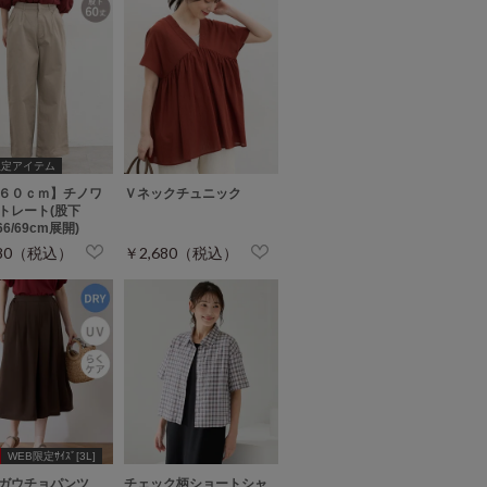
限定アイテム
６０ｃｍ】チノワ
Ｖネックチュニック
トレート(股下
/66/69cm展開)
980（税込）
￥2,680（税込）
WEB限定ｻｲｽﾞ[3L]
ガウチョパンツ
チェック柄ショートシャ