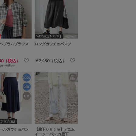
WEB限定ｻｲｽﾞ[3L]
ペプラムブラウス
ロングガウチョパンツ
280（税込）
￥2,480（税込）
480（税込）
ｻｲｽﾞ[3L]
ールガウチョパン
【股下６６ｃｍ】デニム
イージーパンツ(股下