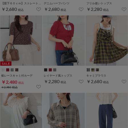
【股下６０ｃｍ】ストレートパンツ(股下60/63/66/69/72cm展開)
デニムハーフパンツ
フリル使いトップス
￥2,680
￥2,680
￥2,280
税込
税込
税込
裾レースキャミ付カーデ
レイヤード風トップス
キャミブラウス
￥2,280
￥2,680
￥2,480
税込
税込
税込
￥2,980
税込