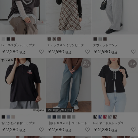
レースペプラムトップス
チェックキャミワンピース
スウェットパンツ
￥2,280
￥2,980
￥2,980
税込
税込
税込
WEB限定ｻｲｽﾞ[3L]
ちいかわ／衿付トップス
【股下６９ｃｍ】ストレートパンツ(股下60/63/66/69/72cm展開)
レイヤード風トップス
￥2,280
￥2,680
￥2,280
税込
税込
税込