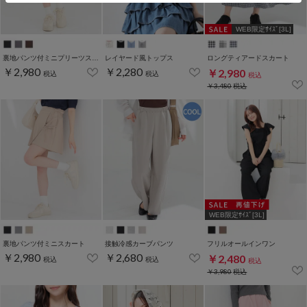
WEB限定ｻｲｽﾞ[3L]
裏地パンツ付ミニプリーツスカート
レイヤード風トップス
ロングティアードスカート
￥2,980
￥2,280
￥2,980
税込
税込
税込
￥3,480
税込
WEB限定ｻｲｽﾞ[3L]
裏地パンツ付ミニスカート
接触冷感カーブパンツ
フリルオールインワン
￥2,980
￥2,680
￥2,480
税込
税込
税込
￥3,980
税込