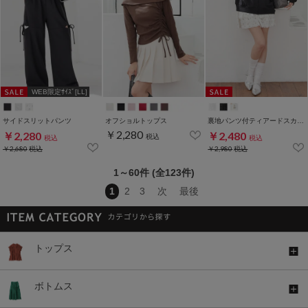
WEB限定ｻｲｽﾞ[LL]
サイドスリットパンツ
オフショルトップス
裏地パンツ付ティアードスカート
￥2,280
￥2,280
￥2,480
税込
税込
税込
￥2,680
税込
￥2,980
税込
1～60件 (全123件)
1
2
3
次
最後
トップス
ボトムス