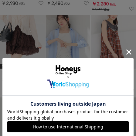
￥2,980
￥2,480
￥2,280
税込
税込
税込
￥2,680
税込
WEB限定ｻｲｽﾞ[LL]
ティアードミニスカート
タンク付シアーシャツ
イレヘムキャミワンピース
￥2,980
￥2,980
￥2,480
税込
税込
税込
￥3,480
税込