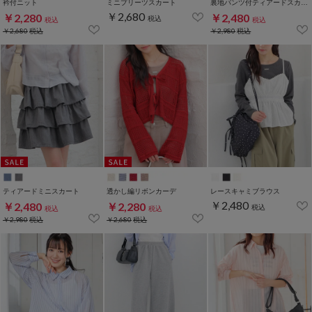
衿付ニット
ミニプリーツスカート
裏地パンツ付ティアードスカート
￥2,680
￥2,280
￥2,480
税込
税込
税込
￥2,680
税込
￥2,980
税込
ティアードミニスカート
透かし編リボンカーデ
レースキャミブラウス
￥2,480
￥2,480
￥2,280
税込
税込
税込
￥2,980
税込
￥2,680
税込