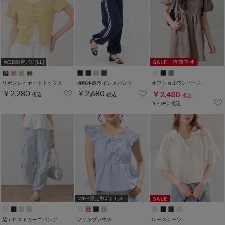
WEB限定ｻｲｽﾞ[LL]
リボンレイヤードトップス
接触冷感ライン入パンツ
オフショルワンピース
￥2,280
￥2,680
￥2,480
税込
税込
税込
￥3,980
税込
WEB限定ｻｲｽﾞ[LL,3L]
脇ドロストカーゴパンツ
フリルブラウス
レースシャツ