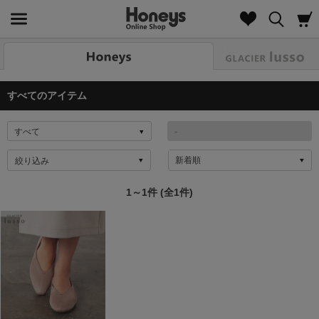
Look
すべてのアイテム
絞り込み
1～1件 (全1件)