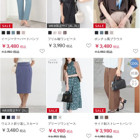
WEB限定ｻｲｽﾞ[4L,3L]
イージーテーパードパンツ
フリル袖ワンピース
ポンチョ風ブラウス
￥3,980
￥3,480
￥3,480
税込
税込
税込
￥3,980
税込
￥3,980
税込
WEB限定ｻｲｽﾞ[3L]
ウエスト折り返しスカート
プリーツワンピース
サイド釦ストレートパンツ
￥3,480
￥4,980
￥3,980
税込
税込
税込
￥6,900
税込
￥4,980
税込