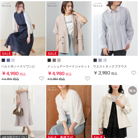
ベルト付ノースリワンピ
メッシュテーラードジャケット
ウエストタックブラウス
￥3,980
￥4,980
￥4,980
税込
税込
税込
￥6,900
税込
￥5,980
税込
WEB限定ｻｲｽﾞ[3L]