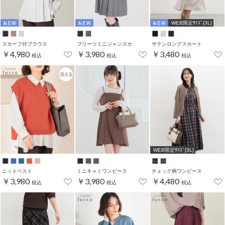
WEB限定ｻｲｽﾞ[3L]
スカーフ付ブラウス
プリーツミニジャンスカ
サテンロングスカート
￥4,980
￥3,980
￥3,480
税込
税込
税込
WEB限定ｻｲｽﾞ[3L]
ニットベスト
ミニキャミワンピース
チェック柄ワンピース
￥3,980
￥3,980
￥4,480
税込
税込
税込