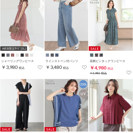
WEB限定ｻｲｽﾞ[3L]
シャーリングワンピース
ラインストーン付パンツ
花柄ピンタックワンピース
￥3,980
￥3,480
￥4,980
税込
税込
税込
￥5,980
税込