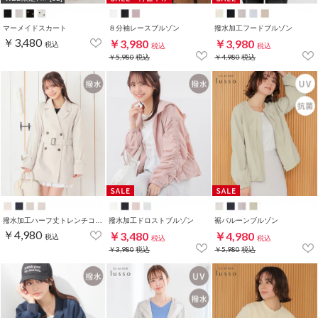
マーメイドスカート
８分袖レースブルゾン
撥水加工フードブルゾン
￥3,480
￥3,980
￥3,980
税込
税込
税込
￥5,980
税込
￥4,980
税込
撥水加工ハーフ丈トレンチコート
撥水加工ドロストブルゾン
裾バルーンブルゾン
￥4,980
￥3,480
￥4,980
税込
税込
税込
￥3,980
税込
￥5,980
税込