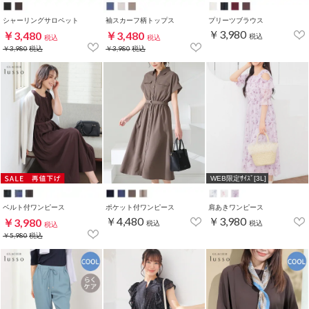
シャーリングサロペット
袖スカーフ柄トップス
プリーツブラウス
￥3,980
￥3,480
￥3,480
税込
税込
税込
￥3,980
税込
￥3,980
税込
WEB限定ｻｲｽﾞ[3L]
ベルト付ワンピース
ポケット付ワンピース
肩あきワンピース
￥4,480
￥3,980
￥3,980
税込
税込
税込
￥5,980
税込