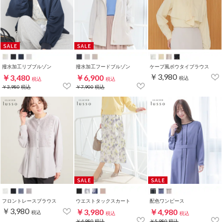
撥水加工リブブルゾン
撥水加工フードブルゾン
ケープ風ボウタイブラウス
￥3,980
￥3,480
￥6,900
税込
税込
税込
￥3,980
税込
￥7,900
税込
フロントレースブラウス
ウエストタックスカート
配色ワンピース
￥3,980
￥3,980
￥4,980
税込
税込
税込
￥4,980
税込
￥5,980
税込