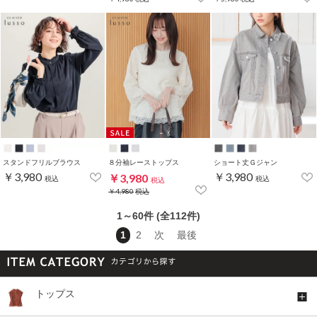
スタンドフリルブラウス
８分袖レーストップス
ショート丈Ｇジャン
￥3,980
￥3,980
￥3,980
税込
税込
税込
￥4,980
税込
1～60件 (全112件)
1
2
次
最後
トップス