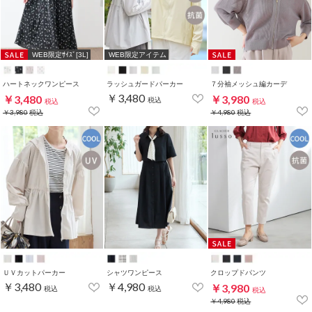
WEB限定ｻｲｽﾞ[3L]
WEB限定アイテム
ハートネックワンピース
ラッシュガードパーカー
７分袖メッシュ編カーデ
￥3,480
￥3,480
￥3,980
税込
税込
税込
￥3,980
税込
￥4,980
税込
ＵＶカットパーカー
シャツワンピース
クロップドパンツ
￥3,480
￥4,980
￥3,980
税込
税込
税込
￥4,980
税込