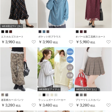
WEB限定ｻｲｽﾞ[3L]
エスカルゴスカート
ポケット付ブラウス
オパール加工花柄スカート
￥3,980
￥3,980
￥5,980
税込
税込
税込
WEB限定アイテム
WEB限定ｻｲｽﾞ[LL]
迷彩柄カーゴパンツ
ラッシュガードパーカー
プリーツミニスカパン
￥3,280
￥3,480
￥3,280
税込
税込
税込