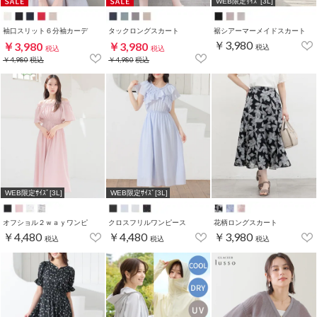
WEB限定ｻｲｽﾞ[3L]
袖口スリット６分袖カーデ
タックロングスカート
裾シアーマーメイドスカート
￥3,980
￥3,980
￥3,980
税込
税込
税込
￥4,980
税込
￥4,980
税込
WEB限定ｻｲｽﾞ[3L]
WEB限定ｻｲｽﾞ[3L]
オフショル２ｗａｙワンピ
クロスフリルワンピース
花柄ロングスカート
￥4,480
￥4,480
￥3,980
税込
税込
税込