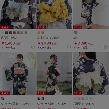
兵児帯（無地）
兵児帯（レピア織り）
浴衣
￥1,480
￥1,480
￥3,980
税込
税込
税込
￥1,980
税込
￥1,980
税込
￥4,980
税込
セパレート浴衣（スカートタイプ）
セパレート浴衣（ワンピースタイプ）
兵児帯（シフォン）
￥3,980
￥4,980
￥1,480