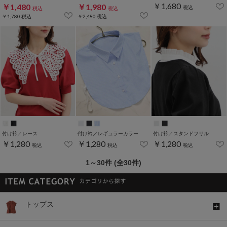
￥1,680
￥1,480
￥1,980
税込
税込
税込
￥1,780
税込
￥2,480
税込
付け衿／レース
付け衿／レギュラーカラー
付け衿／スタンドフリル
￥1,280
￥1,280
￥1,280
税込
税込
税込
1～30件 (全30件)
トップス