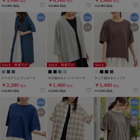
税込
税込
税込
￥4,980
税込
￥5,980
税込
￥2,480
税込
クールデニムワンピース
８分袖ゆるトッパーカーデ
タック袖ゆるトップス
￥2,280
￥1,480
￥1,480
税込
税込
税込
￥3,480
税込
￥2,280
税込
￥1,780
税込