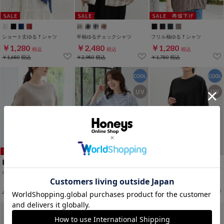
ショート丈ゆるＴシャツ
半袖ゆるチェックシャツ
フリル袖ゆるＴシャツ
￥1,280
￥2,480
￥1,280
税込
税込
税込
￥1,680
税込
￥2,980
税込
￥1,780
税込
ポンチョ風ベスト
７分袖コットンボーダーＴ
７分袖裾タックチュニック
￥1,480
￥1,480
￥1,480
税込
税込
税込
￥2,480
税込
￥1,980
税込