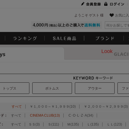
ようこそ ゲスト 様
お気に入
Look
トップス
ボトムス
アウター
ファ
：
すべて
￥１,０００～￥１,９９９(10)
￥２,０００～￥２,９９９(3)
ンド：
すべて
CINEMA CLUB(13)
C･O･L･Z･A(34)
ズ：
すべて
ＳＳ(3)
Ｓ(111)
Ｍ(135)
Ｌ(135)
ＬＬ(123)