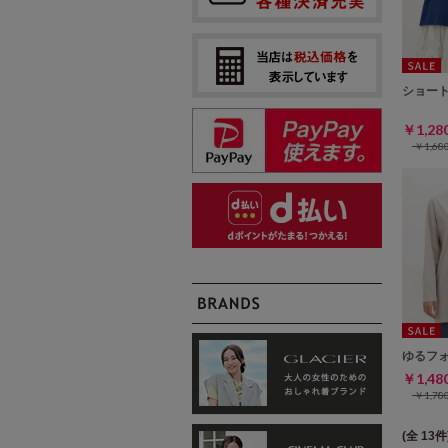
ショー
￥1,2
￥1,6
ゆるフ
￥1,4
￥1,7
(全 13件