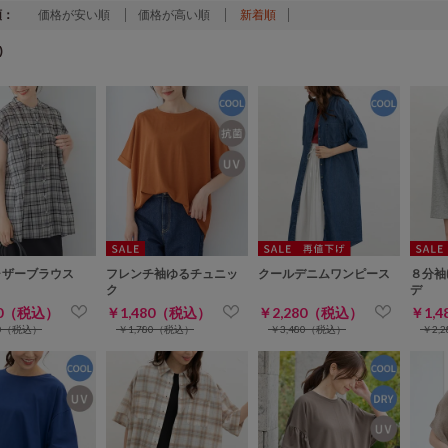
順：
価格が安い順
価格が高い順
新着順
)
ャザーブラウス
フレンチ袖ゆるチュニッ
クールデニムワンピース
８分袖
ク
デ
80（税込）
￥1,480（税込）
￥2,280（税込）
￥1,
80（税込）
￥1,780（税込）
￥3,480（税込）
￥2,