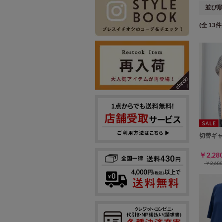
並び
(全 13件
切替ギ
￥2,2
￥2,6