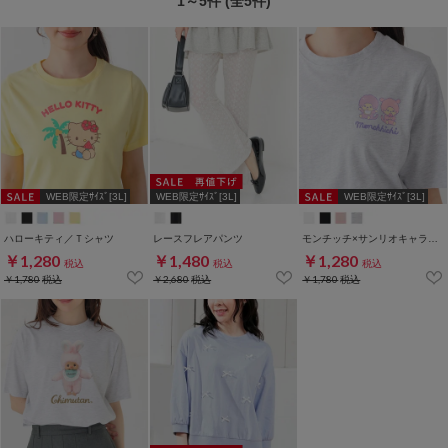
1～5件 (全5件)
WEB限定ｻｲｽﾞ[3L]
WEB限定ｻｲｽﾞ[3L]
WEB限定ｻｲｽﾞ[3L]
ハローキティ／Ｔシャツ
レースフレアパンツ
モンチッチ×サンリオキャラクターズ／Ｔシャツ
￥1,280
￥1,480
￥1,280
税込
税込
税込
￥1,780
税込
￥2,680
税込
￥1,780
税込