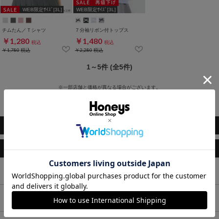
WEB限定ｻｲｽﾞ[3L]
WEB限定ｻｲｽﾞ[3L]
チムたん／Ｔシャツ
７分袖リボン付トップス
￥1,280
￥1,480
税込
税込
￥1,780
税込
￥2,280
税込
1～5件 (全5件)
※一部店舗と価格が異なる場合がございます。
※WEB限定 先行セール商品がございます。
※値下げ前にご購入された商品の価格変更・差額返金等は承っておりません。
このアイテムもおすすめ
トップス
ボトムス