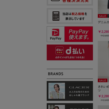
デニム
￥2,2
￥2,6
きれい
ツ
￥2,2
￥2,6