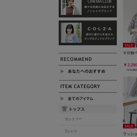
６分袖
￥2,2
￥2,4
カットソー
Tシャツ
ラッシ