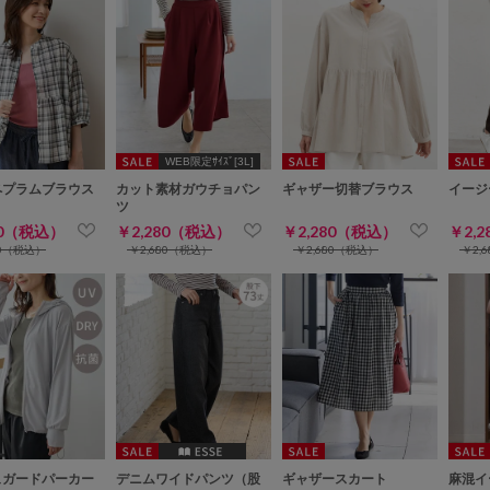
WEB限定ｻｲｽﾞ[3L]
ペプラムブラウス
カット素材ガウチョパン
ギャザー切替ブラウス
イージ
ツ
80（税込）
￥2,280（税込）
￥2,280（税込）
￥2,
80（税込）
￥2,680（税込）
￥2,680（税込）
￥2,
ュガードパーカー
デニムワイドパンツ（股
ギャザースカート
麻混イ