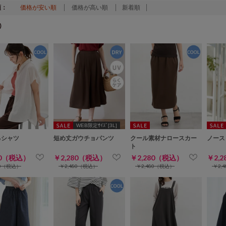
順：
価格が安い順
価格が高い順
新着順
)
WEB限定ｻｲｽﾞ[3L]
るシャツ
短め丈ガウチョパンツ
クール素材ナロースカー
ノース
ト
80（税込）
￥2,280（税込）
￥2,280（税込）
￥2,
80（税込）
￥2,480（税込）
￥2,480（税込）
￥2,