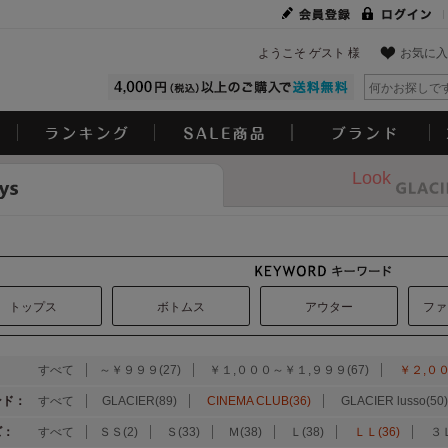
ようこそ ゲスト 様
お気に入
Look
トップス
ボトムス
アウター
ファ
：
すべて
～￥９９９(27)
￥１,０００～￥１,９９９(67)
￥２,００
ンド：
すべて
GLACIER(89)
CINEMA CLUB(36)
GLACIER lusso(50)
ズ：
すべて
ＳＳ(2)
Ｓ(33)
Ｍ(38)
Ｌ(38)
ＬＬ(36)
３Ｌ