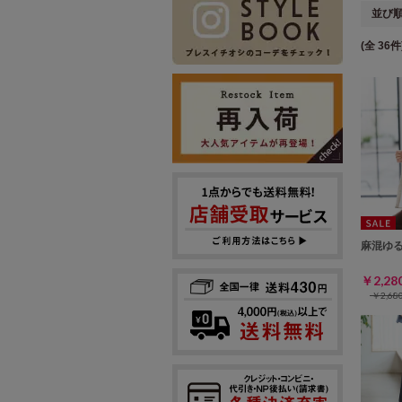
並び
(全 36件
麻混ゆ
￥2,2
￥2,6