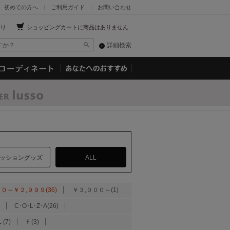
初めての方へ
ご利用ガイド
お問い合わせ
り
ショッピングカートに商品はありません
詳細検索
ッショングッズ
ALL
０～￥２,９９９(36)
￥３,０００～(1)
C･O･L･Z･A(26)
(7)
Ｆ(3)