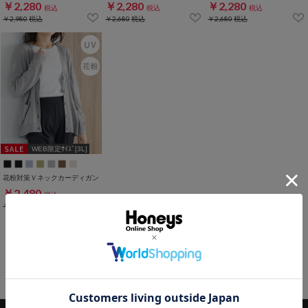
￥2,280
￥2,280
￥2,280
税込
税込
税込
￥2,980
税込
￥2,680
税込
￥2,680
税込
WEB限定ｻｲｽﾞ[3L]
花粉対策Ｖネックカーディガン
￥2,480
税込
￥2,980
税込
1～7件 (全7件)
※一部店舗と価格が異なる場合がございます。
※WEB限定 先行セール商品がございます。
※値下げ前にご購入された商品の価格変更・差額返金等は承っておりません。