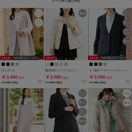
1～7件 (全7件)
WEB限定ｻｲｽﾞ[3L]
WEB限定ｻｲｽﾞ[3L]
ロングジレ
撥水加工フードブルゾン
１つ釦テーラードジャケット
￥3,480
￥3,980
￥3,980
税込
税込
税込
￥3,980
税込
￥4,980
税込
￥4,980
税込