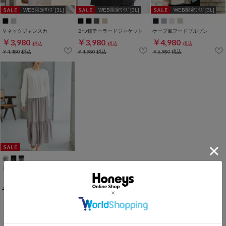
WEB限定ｻｲｽﾞ[3L]
WEB限定ｻｲｽﾞ[3L]
WEB限定ｻｲｽﾞ[3L]
Ｖネックジャンスカ
２つ釦テーラードジャケット
ケープ風フードブルゾン
￥3,980
￥3,980
￥4,980
税込
税込
税込
￥4,480
税込
￥4,980
税込
￥5,980
税込
ドッキングワンピース
￥3,980
税込
￥5,980
税込
1～7件 (全7件)