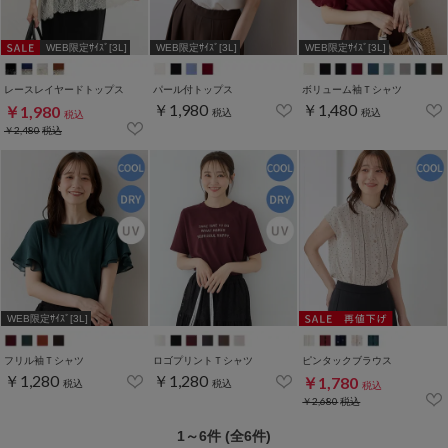
WEB限定ｻｲｽﾞ[3L]
WEB限定ｻｲｽﾞ[3L]
WEB限定ｻｲｽﾞ[3L]
レースレイヤードトップス
パール付トップス
ボリューム袖Ｔシャツ
￥1,980
￥1,480
￥1,980
税込
税込
税込
￥2,480
税込
WEB限定ｻｲｽﾞ[3L]
フリル袖Ｔシャツ
ロゴプリントＴシャツ
ピンタックブラウス
￥1,280
￥1,280
￥1,780
税込
税込
税込
￥2,680
税込
1～6件 (全6件)