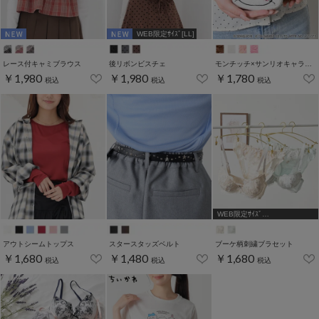
WEB限定ｻｲｽﾞ[LL]
レース付キャミブラウス
後リボンビスチェ
モンチッチ×サンリオキャラクターズ／ポーチ
￥1,980
￥1,980
￥1,780
税込
税込
税込
WEB限定ｻｲｽﾞ
[A75,B65,C65,D65,D70]
アウトシームトップス
スタースタッズベルト
ブーケ柄刺繍ブラセット
￥1,680
￥1,480
￥1,680
税込
税込
税込