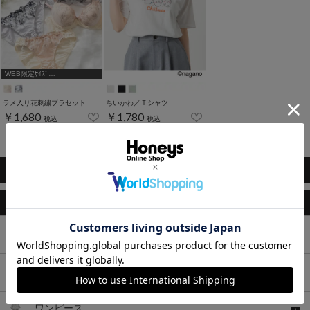
WEB限定ｻｲｽﾞ
[A75,B65,C65,D65,D70]
ラメ入り花刺繍ブラセット
ちいかわ／Ｔシャツ
￥1,680
￥1,780
税込
税込
1～8件 (全8件)
このアイテムもおすすめ
トップス
ボトムス
ワンピース