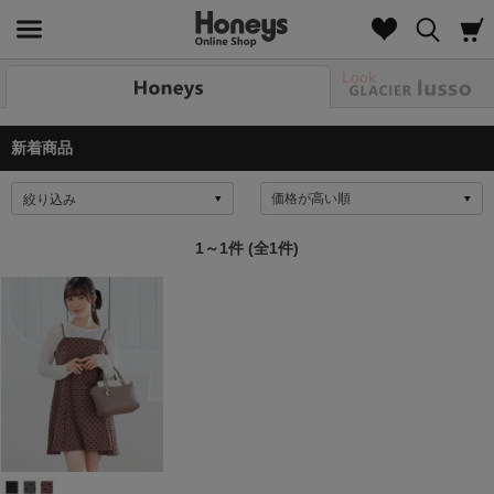
Look
新着商品
絞り込み
1～1件 (全1件)