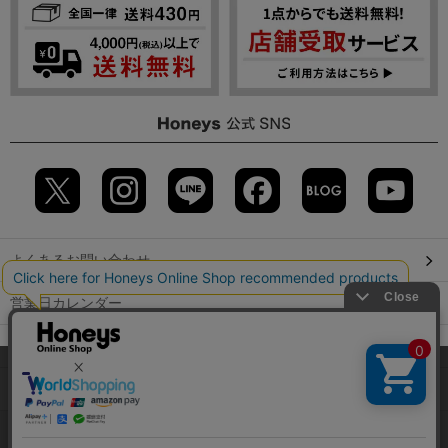
よくあるお問い合わせ
営業日カレンダー
店舗検索
当サイトでは、サイトの利便性向上のため、クッキー(Cookie)を使
用しています。詳しくは「
プライバシーポリシー
」をご覧くださ
GLOBAL GUIDE（海外からご利用のお客様）
い。
会社概要
特定取引に関する表記
個人情報保護方針