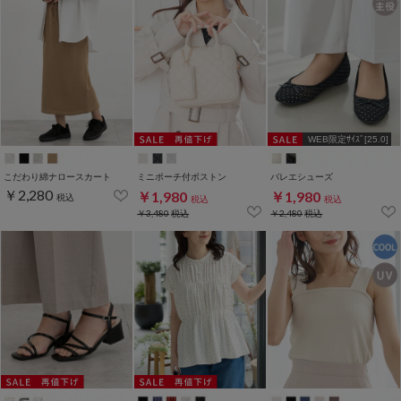
WEB限定ｻｲｽﾞ[25.0]
こだわり綿ナロースカート
ミニポーチ付ボストン
バレエシューズ
￥2,280
￥1,980
￥1,980
税込
税込
税込
￥3,480
税込
￥2,480
税込