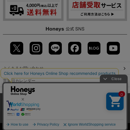
よくあるお問い合わせ
営業日カレンダー
店舗検索
当サイトでは、サイトの利便性向上のため、クッキー(Cookie)を使
用しています。詳しくは「
プライバシーポリシー
」をご覧くださ
GLOBAL GUIDE（海外からご利用のお客様）
い。
会社概要
特定取引に関する表記
個人情報保護方針
OK
©2009 HONEYS CO., LTD. All Rights Reserved.