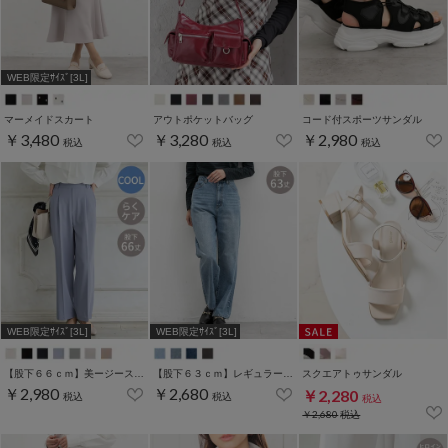
WEB限定ｻｲｽﾞ[3L]
マーメイドスカート
アウトポケットバッグ
コード付スポーツサンダル
￥3,480
￥3,280
￥2,980
税込
税込
税込
WEB限定ｻｲｽﾞ[3L]
WEB限定ｻｲｽﾞ[3L]
【股下６６ｃｍ】美ージーストレート(股下63/66/69cm展開)
【股下６３ｃｍ】レギュラーストレート(股下63/66/70cm展開)
スクエアトゥサンダル
￥2,980
￥2,680
￥2,280
税込
税込
税込
￥2,680
税込