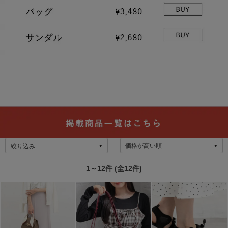
絞り込み
1～12件 (全12件)