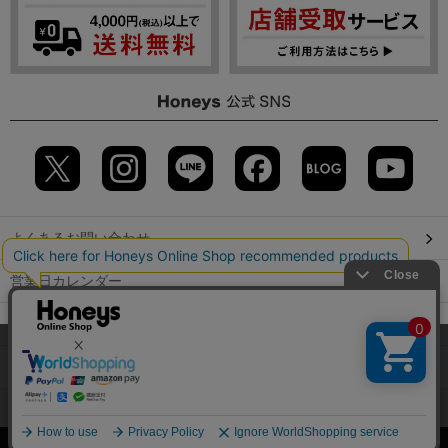
よくあるお問い合わせ
営業日カレンダー
店舗検索
当サイトでは、サイトの利便性向上のため、クッキー(Cookie)を使
用しています。詳しくは「
プライバシーポリシー
」をご覧くださ
GLOBAL GUIDE（海外からご利用のお客様）
い。
会社概要
特定取引に関する表記
個人情報保護方針
OK
©2009 HONEYS CO., LTD. All Rights Reserved.