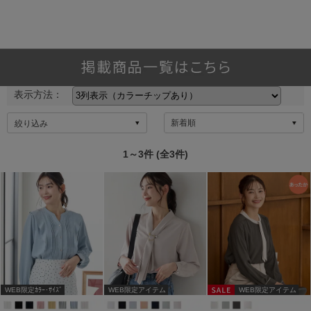
表示方法：
絞り込み
1～3件 (全3件)
WEB限定ｶﾗｰ･ｻｲｽﾞ
WEB限定アイテム
WEB限定アイテム