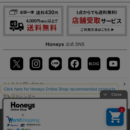
よくあるお問い合わせ
営業日カレンダー
店舗検索
当サイトでは、サイトの利便性向上のため、クッキー(Cookie)を使
用しています。詳しくは「
プライバシーポリシー
」をご覧くださ
GLOBAL GUIDE（海外からご利用のお客様）
い。