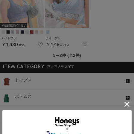
WEB限定ｻｲｽﾞ[3L]
ナイトブラ
ナイトブラ
￥1,480
￥1,480
税込
税込
1～2件 (全2件)
トップス
ボトムス
ワンピース
セットアップ