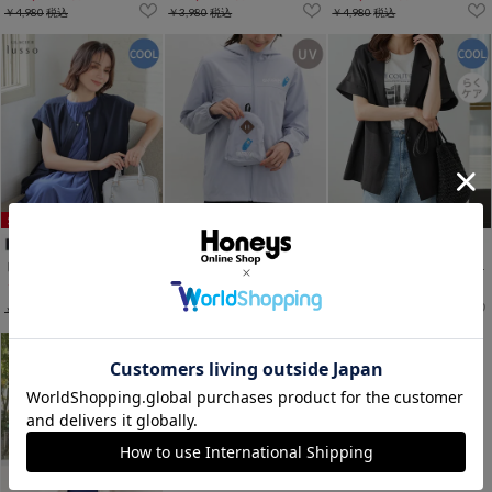
￥4,980
税込
￥3,980
税込
￥4,980
税込
ドロスト使いジップベスト
OUTDOOR PRODUCTS／ブルゾン
ハーフスリーブテーラードジャケット
￥2,980
￥2,980
￥2,980
税込
税込
税込
￥4,980
税込
￥3,980
税込
￥3,980
税込