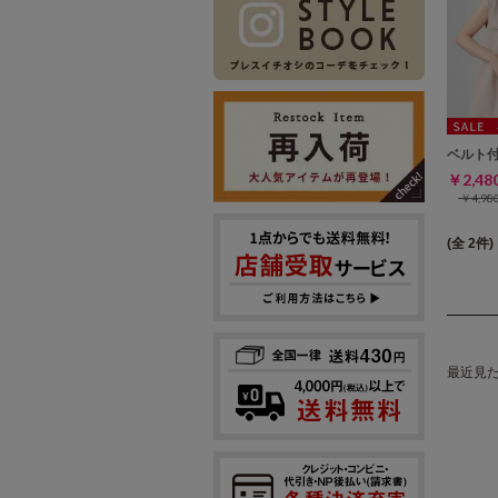
ベルト
￥2,4
￥4,9
(全 2件)
最近見