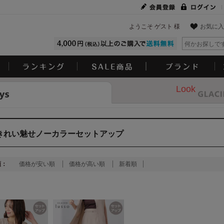
ようこそ ゲスト 様
お気に入
Look
きれい魅せノーカラーセットアップ
順：
価格が安い順
価格が高い順
新着順