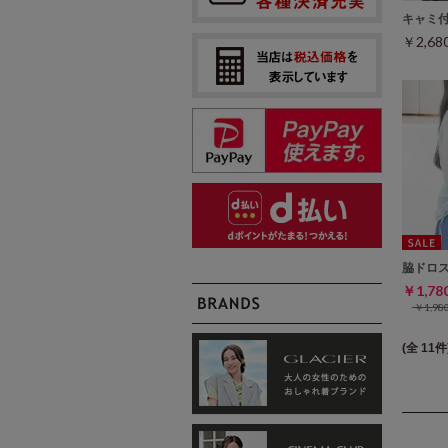
キャミ
￥2,6
脇ドロ
￥1,7
￥1,9
(全 11件