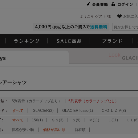
ようこそ ゲスト 様
お気に入
Look
シアーシャツ
方法：
5列表示（カラーチップあり）
5列表示（カラーチップなし）
ンド：
すべて
GLACIER(2)
GLACIER lusso(1)
C･O･L･Z･A(8)
ズ：
すべて
150(1)
ＳＳ(3)
Ｓ(9)
Ｍ(11)
Ｌ(11)
ＬＬ(6
順：
価格が安い順
価格が高い順
新着順