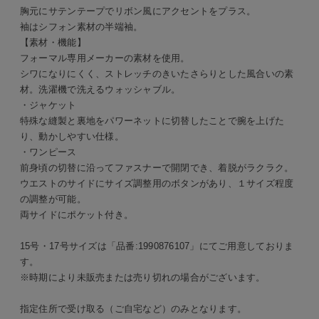
胸元にサテンテープでリボン風にアクセントをプラス。
袖はシフォン素材の半端袖。
【素材・機能】
フォーマル専用メーカーの素材を使用。
シワになりにくく、ストレッチのきいたさらりとした風合いの素
材。洗濯機で洗えるウォッシャブル。
・ジャケット
特殊な縫製と裏地をパワーネットに切替したことで腕を上げた
り、動かしやすい仕様。
・ワンピース
前身頃の切替に沿ってファスナーで開閉でき、着脱がラクラク。
ウエストのサイドにサイズ調整用のボタンがあり、１サイズ程度
の調整が可能。
両サイドにポケット付き。
15号・17号サイズは「品番:1990876107」にてご用意しておりま
す。
※時期により未販売または売り切れの場合がございます。
指定住所で受け取る（ご自宅など）のみとなります。