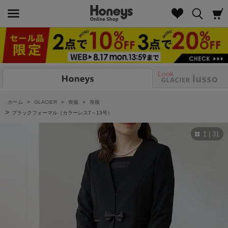
Look
ホーム
>
GLACIER
>
喪服
>
喪服
>
ブラックフォーマル（カラーレス7～13号）
1 | 31