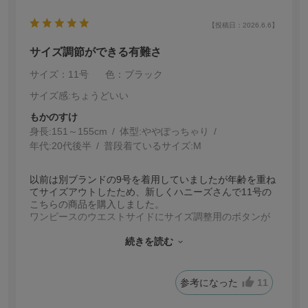
す。
【投稿日：2026.6.6】
サイズ調節ができる有難さ
サイズ：11号
色：ブラック
サイズ感
:ちょうどいい
もかのすけ
身長:
151～155cm
体型:
ぽっちゃり
年代:
20代後半
普段着ているサイズ:
M
以前は別ブランドの9号を着用していましたが年齢を重ね
てサイズアウトしたため、新しくハニーズさんで11号の
こちらの商品を購入しました。
ワンピースのウエストサイドにサイズ調整用のボタンが
付いており、約1サイズ程度の調節が可能です！！
また前側にファスナーが付いているので楽々一人で着る
続きを読む
ことができるのも嬉しいポイントです。
参考になった
11