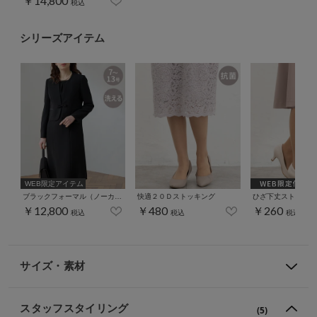
￥14,800
税込
シリーズアイテム
WEB限定アイテム
ブラックフォーマル（ノーカラー7～13号）
快適２０Ｄストッキング
ひざ下丈ストッキン
￥12,800
￥480
￥260
税込
税込
税込
サイズ・素材
スタッフスタイリング
(5)