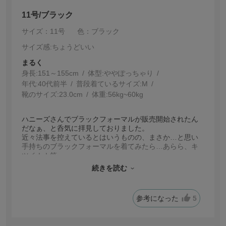
11号/ブラック
サイズ：11号
色：ブラック
サイズ感
:ちょうどいい
まるく
身長:
151～155cm
体型:
ぽっちゃり
年代:
40代前半
普段着ているサイズ:
M
靴のサイズ:
23.0cm
体重:
56kg~60kg
ハニーズさんでブラックフォーマルが販売開始されたん
だなぁ、と呑気に拝見しておりました。
近々法事を控えているとはいうものの、まさか…と思い
手持ちのブラックフォーマルを着てみたら…あらら、キ
ツイ！！笑
これ、気付いたのが法事の数日前とかではなくて本当に
続きを読む
良かった！！笑
153cm/56kgですが、手持ちの9号ではきつくてダメにな
ってしまったので、急きょ11号を購入させて頂き大変有
参考になった
5
難かったです(涙)
また、素人目にはわかりませんが、黒のお色味もきちん
とフォーマル向けの会社さんの生地とのことで安心で