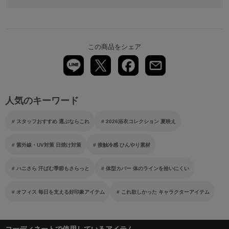
この商品をシェア
人気のキーワード
スタッフおすすめ 選ぶならこれ
2026浴衣コレクション 夏映え
紫外線・UV対策 日焼け対策
接触冷感 ひんやり素材
ハニさら 汗ばむ季節もさらっと
体型カバー 体のラインを拾いにくい
オフィス 毎日を支える好印象アイテム
これ欲しかった キャラクターアイテム
コーディネートで使用しているアイテム