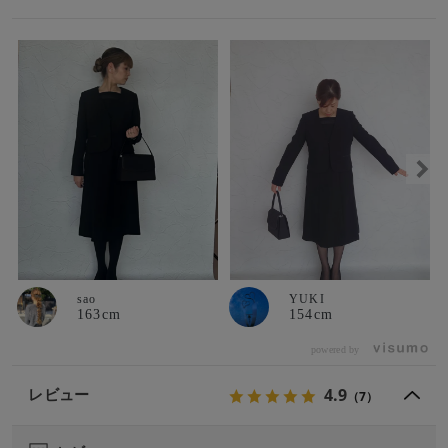
sao
YUKI
163cm
154cm
powered by
4.9
レビュー
（7）