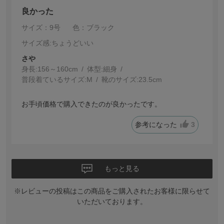
良かった
サイズ：9号
色：ブラック
サイズ感
:ちょうどいい
さ
身長:
156～160cm
体型:
細身
普段着ているサイズ:
M
靴のサイズ:
23.5cm
お手頃価格で購入できたのが良かったです。
参考になった
3
もっと見る
※レビューの投稿はこの商品をご購入されたお客様に限らせて
いただいております。