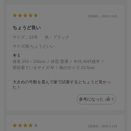
【投稿日：2026.5.24】
ちょうど良い
サイズ：13号
色：ブラック
サイズ感
:ちょうどいい
キミ
身長:
151～155cm
体型:
普通
年代:
40代後半
普段着ているサイズ:
M
靴のサイズ:
23.5cm
大きめの号数を選んで家で試着するとちょうど良かっ
た！
参考になった
5
【投稿日：2026.5.20】