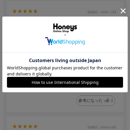
【投稿日：2026.7.16】
かなりよい。
サイズ：7号
色：ブラック
サイズ感
:ちょうどいい
トリ
身長:
156～160cm
体型:
細身
年代:
40代後半
普段着ているサイズ:
M
靴のサイズ:
23.0cm
体重:
40kg~45kg
このお値段て礼服が手に入るとは！縫製もきれいで安っ
ぽく見えません。
参考になった
2
【投稿日：2026.6.29】