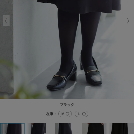
ブラック
在庫：
Ｍ 〇
Ｌ 〇