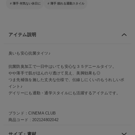
薄手 何気ない休日に
薄手 頼れる通勤スタイル
アイテム説明
臭いも安心抗菌タイツ♪
抗菌防臭加工で一日中はいても安心な３５デニールタイツ。
薄手で肌がほんのり透けて見え、美脚効果も◎
つま先補強を施した丈夫な仕様で、伝線しにくいのもうれしいポ
イント♪
デイリーにも通勤・通学スタイルにも活躍するアイテムです。
ブランド：
CINEMA CLUB
商品コード :
202124802042
サイズ・素材