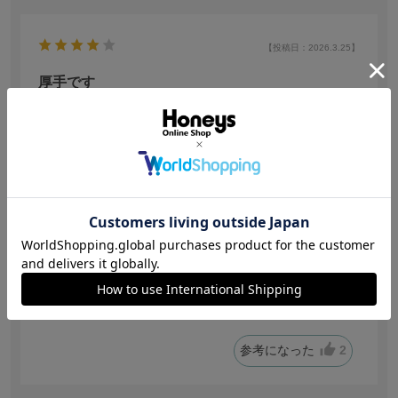
【投稿日：2026.3.25】
厚手です
サイズ：Ｌ
色：ブラック
サイズ感
:ちょうどいい
no name
身長:
156～160cm
体型:
普通
年代:
30代後半
普段着ているサイズ:
M
靴のサイズ:
23.0cm
体重:
46kg~50kg
60デニール以上が欲しかったのですが売切でこちらを購
入しました。
厚手で良かったです！耐久性がまだ分からないため星4つ
にしました。
参考になった
2