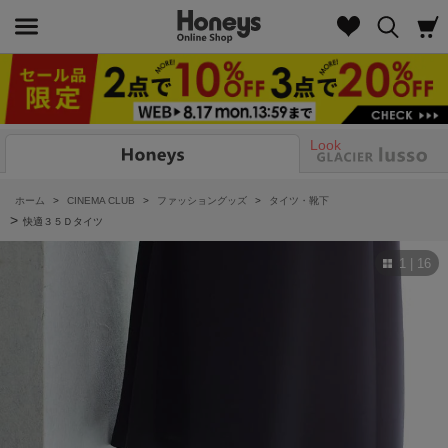
Look
ホーム
>
CINEMA CLUB
>
ファッショングッズ
>
タイツ・靴下
>
快適３５Ｄタイツ
1 | 16