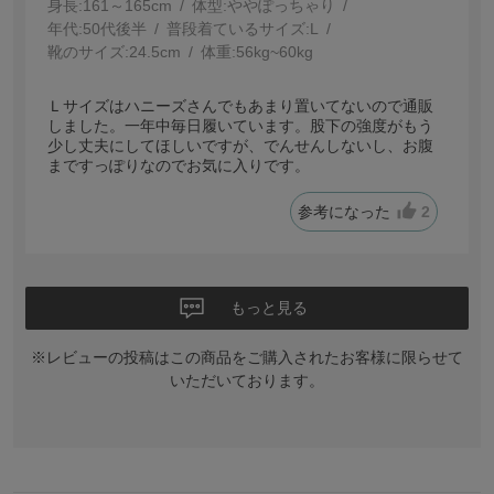
身長:
161～165cm
体型:
ぽっちゃり
年代:
50代後半
普段着ているサイズ:
L
靴のサイズ:
24.5cm
体重:
56kg~60kg
Ｌサイズはハニーズさんでもあまり置いてないので通販
しました。一年中毎日履いています。股下の強度がもう
少し丈夫にしてほしいですが、でんせんしないし、お腹
まですっぽりなのでお気に入りです。
参考になった
2
もっと見る
※レビューの投稿はこの商品をご購入されたお客様に限らせて
いただいております。