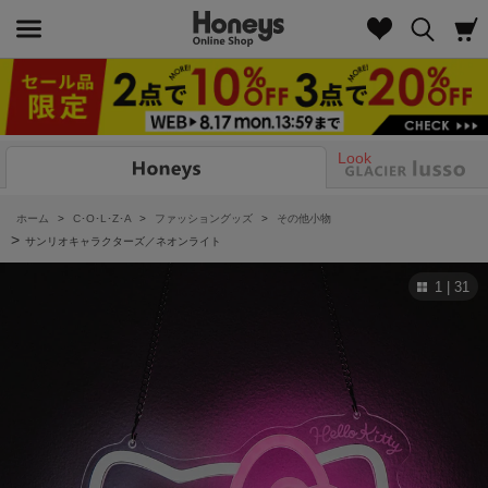
Look
ホーム
>
C･O･L･Z･A
>
ファッショングッズ
>
その他小物
>
サンリオキャラクターズ／ネオンライト
1 | 31