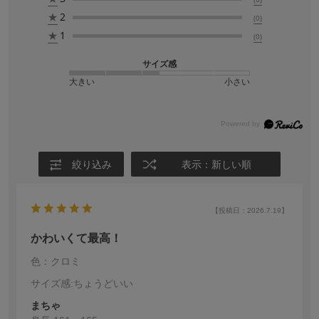
★
2
(0)
★
1
(0)
サイズ感
大きい
小さい
絞り込み
表示：新しい順
【投稿日：2026.7.19】
かわいくて最高！
色：クロミ
サイズ感
:ちょうどいい
まちゃ