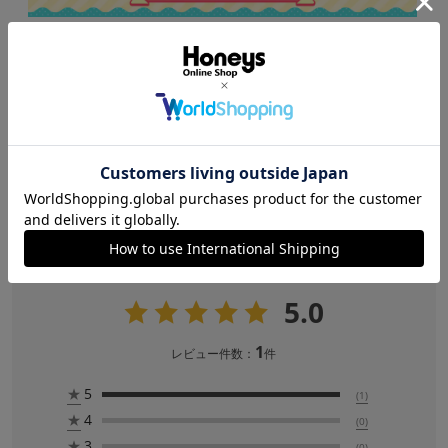
ブランド：
C･O･L･Z･A
商品コード :
203155304193
サイズ・素材
5.0
レビュー
（1）
レビュー
5.0
1
レビュー件数：
件
★
5
(1)
★
4
(0)
★
3
(0)