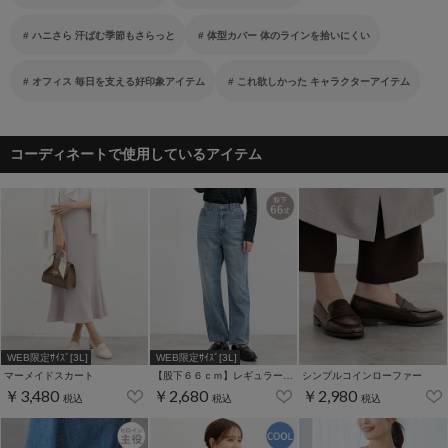
ハニさら 汗ばむ季節もさらっと
体型カバー 体のラインを拾いにくい
オフィス 毎日を支える好印象アイテム
これ欲しかった キャラクターアイテム
コーディネートで使用しているアイテム
WEB限定ｻｲｽﾞ[3L]
WEB限定ｻｲｽﾞ[3L]
マーメイドスカート
【股下６６ｃｍ】レギュラーストレート(股下63/66/70cm展開)
シンプルコインローファー
￥3,480
￥2,680
￥2,980
税込
税込
税込