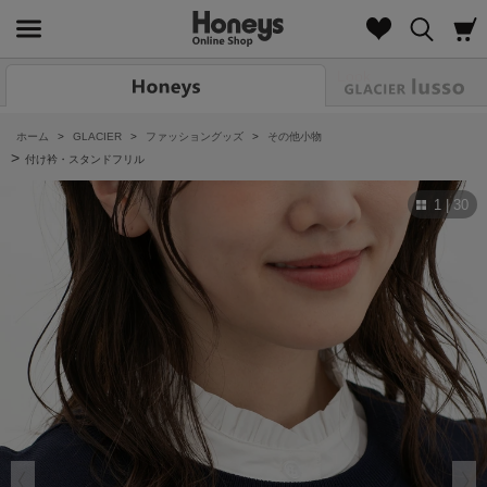
Look
ホーム
>
GLACIER
>
ファッショングッズ
>
その他小物
>
付け衿・スタンドフリル
1 | 30