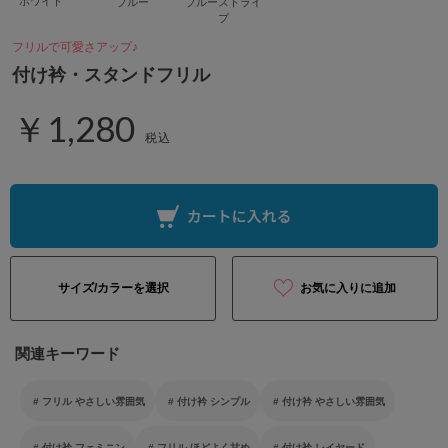
ホワイト
ブルー
ブルーストライ
プ
フリルで可愛さアップ♪
付け衿・スタンドフリル
￥1,280
税込
サイズ/カラーを選択
お気に入りに追加
関連キーワード
フリル やさしい雰囲気
付け衿 シンプル
付け衿 やさしい雰囲気
付け衿 フェミニン
フリル ほどよく甘め
付け衿 レイヤード