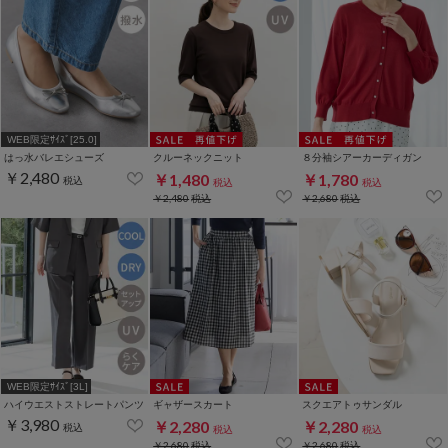
WEB限定ｻｲｽﾞ[25.0]
はっ水バレエシューズ
クルーネックニット
８分袖シアーカーディガン
￥2,480
￥1,480
￥1,780
税込
税込
税込
￥2,480
税込
￥2,680
税込
WEB限定ｻｲｽﾞ[3L]
ハイウエストストレートパンツ
ギャザースカート
スクエアトゥサンダル
￥3,980
￥2,280
￥2,280
税込
税込
税込
￥2,680
税込
￥2,680
税込