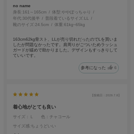
no name
身長:
161～165cm
体型:
ぽっちゃり
年代:
30代後半
普段着ているサイズ:
LL
靴のサイズ:
24.5cm
体重:
61kg~65kg
163cm62kg骨スト、LLが売り切れだったのでLを買いま
したが問題なかったです。肩周りがごついためラッシュ
ガードが緩めで助かりました。デザインもすっきりして
ていいです。
参考になった
6
【投稿日：2026.7.8】
着心地がとても良い
サイズ：Ｌ
色：チャコール
サイズ感
:ちょうどいい