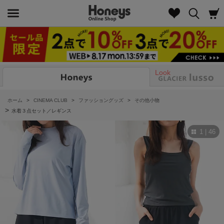
Look
ホーム
>
CINEMA CLUB
>
ファッショングッズ
>
その他小物
>
水着３点セット／レギンス
1 | 46