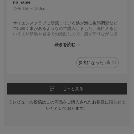
no name
身長:
156～160cm
サイエンスクラブに所属している娘が海に生態調査など
で出向く事があるようなので購入しました。海に入ると
いうより砂浜や岩場での活動なので、肌を守りながら濡
れても良いものを探していました。フィットネスウェア
にも見えるので濡れていなければ着たまま移動も問題な
続きを読む
さそうです。
参考になった
17
もっと見る
※レビューの投稿はこの商品をご購入されたお客様に限らせて
いただいております。