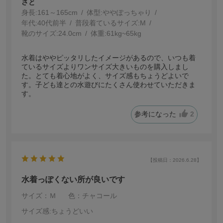
さと
身長:
161～165cm
体型:
ぽっちゃり
年代:
40代前半
普段着ているサイズ:
M
靴のサイズ:
24.0cm
体重:
61kg~65kg
水着はややピッタリしたイメージがあるので、いつも着
ているサイズよりワンサイズ大きいものを購入しまし
た。とても着心地がよく、サイズ感もちょうどよいで
す。子ども達との水遊びにたくさん使わせていただきま
す。
参考になった
2
【投稿日：2026.6.28】
水着っぽくない所が良いです
サイズ：Ｍ
色：チャコール
サイズ感
:ちょうどいい