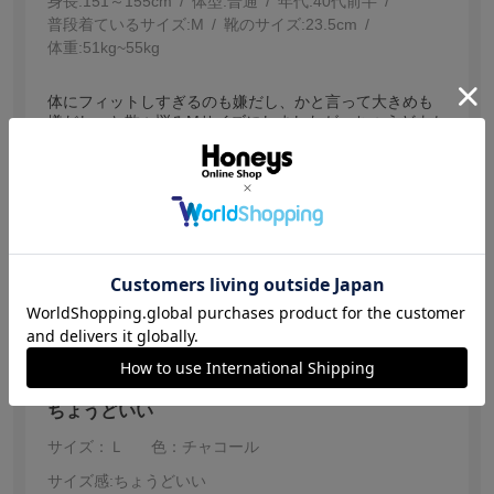
身長:
151～155cm
体型:
普通
年代:
40代前半
普段着ているサイズ:
M
靴のサイズ:
23.5cm
体重:
51kg~55kg
体にフィットしすぎるのも嫌だし、かと言って大きめも
嫌だし⋯と散々悩みМサイズにしましたが、ちょうどよか
ったです。
レギンス付き、長袖もついているので、肌をまったく見
せることがないため、毛の処理が雑でも着れます笑
長袖の色が豊富にあるともっとよかったです。
続きを読む
わたしが買った時はブラックしか残ってなかったです。
参考になった
4
【投稿日：2026.7.11】
ちょうどいい
サイズ：Ｌ
色：チャコール
サイズ感
:ちょうどいい