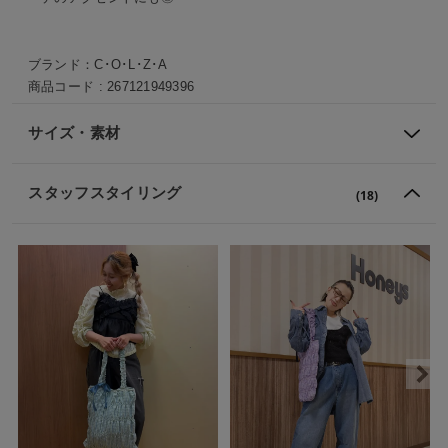
ブランド：
C･O･L･Z･A
商品コード :
267121949396
サイズ・素材
スタッフスタイリング
(18)