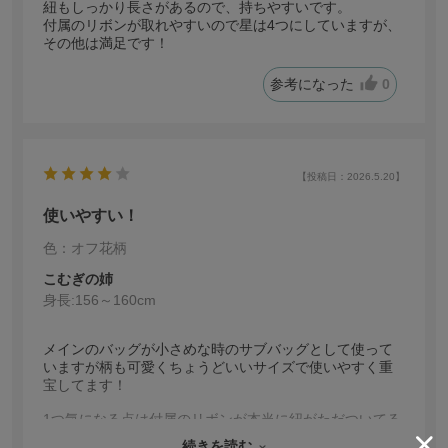
紐もしっかり長さがあるので、持ちやすいです。
付属のリボンが取れやすいので星は4つにしていますが、
その他は満足です！
参考になった
0
【投稿日：2026.5.20】
使いやすい！
色：オフ花柄
こむぎの姉
身長:
156～160cm
メインのバッグが小さめな時のサブバッグとして使って
いますが柄も可愛くちょうどいいサイズで使いやすく重
宝してます！
1つ気になる点は付属のリボンが本当に紐がただついてる
だけで何回結び直しても気づいたら取れてしまっていて
続きを読む