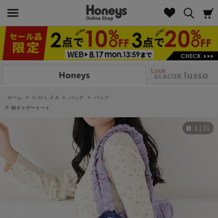
Look
ホーム
>
C･O･L･Z･A
>
バッグ
>
バッグ
>
柄ギャザートート
1 | 31