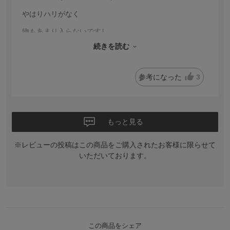
はりハリがなく
物もあまり入らないですし
続きを読む
型崩れして
ストレスが出ます
参考になった
3
もう少し改良されると良いですね
文句で申し訳ございません
もっと見る
※レビューの投稿はこの商品をご購入されたお客様に限らせて
いただいております。
この商品をシェア