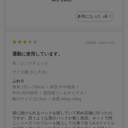
ろですかね💦
参考になった
2
【投稿日：2026.4.15】
通勤に使用しています。
色：ピンクチェック
サイズ感
:少し大きい
ふわり
身長:
151～155cm
体型:
細身
年代:
40代前半
普段着ているサイズ:
S
靴のサイズ:
22.5cm
体重:
40kg~45kg
肩に掛けられるバックを探していて初め店舗に行ったの
ですが、思うような形のバックが無く前回、ネットで同
じシリーズ？のブルーを購入して仕事で使うA-4ファイル