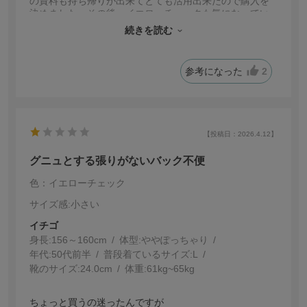
の資料も持ち帰りが出来てとても活用出来たので購入を
決めました。その後、イエローチェックも気になってい
てもう一度ネットでみたら既に完売になっていました。
続きを読む
こういう形のバックは、なかなか無いので見付けること
が出来て良かったです。
参考になった
2
【投稿日：2026.4.12】
グニュとする張りがないバック不便
色：イエローチェック
サイズ感
:小さい
イチゴ
身長:
156～160cm
体型:
ぽっちゃり
年代:
50代前半
普段着ているサイズ:
L
靴のサイズ:
24.0cm
体重:
61kg~65kg
ちょっと買うの迷ったんですが