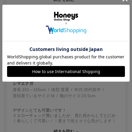
面倒になり結局外してしまいました。
リボンそのままの形でくっついていると良かったかなと
思います。
参考になった
0
リボン以外は良かったのでたくさん使います。
【投稿日：2026.4.19】
かわいい!!
色：イエローチェック
サイズ感
:少し大きい
シマエナガ
身長:
151～155cm
体型:
普通
年代:
30代前半
普段着ているサイズ:
M
靴のサイズ:
23.5cm
デザインとても可愛いです！
イエローチェック買いましたが、見た目からしてとにか
く春らしくて可愛い！！夏まで使えそうな気がします！
中にポケットあるのは嬉しい！！
ただ一つ気になったのはリボンがほどけやすいってとこ
続きを読む