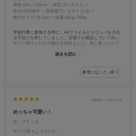
身長:
161～165cm
体型:
ぽっちゃり
年代:
40代後半
普段着ているサイズ:
3L
靴のサイズ:
23.5cm
体重:
66kg~70kg
学校行事に参加する時に、A4ファイルとスリッパを入れ
る手提げを探していました。店舗でも確認していて良い
サイズ感でしたので購入を決めました。黒と迷ったので
すが、娘がグレージュが可愛いと言ってくれたのでこの
色にしました。荷物もしっかり入って気に入っていま
続きを読む
す！
参考になった
4
【投稿日：2026.5.24】
めっちゃ可愛い！
色：ブラック
サイズ感
:ちょうどいい