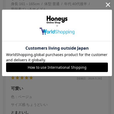
身長:
161～165cm
体型:
普通
年代:
40代後半
普段着ているサイズ:
L
軽くて、くしゅくしゅ感、リボンがかわいいです。
A4の書類が入るので小学校の懇談会に
サブで持っていきました。
重いものを入れるのには向かないけど、
お出かけする時もメインで使えるし
続きを読む
おすすめです！
参考になった
4
【投稿日：2026.5.29】
可愛い
色：ベージュ
サイズ感
:ちょうどいい
とまといし