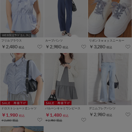
WEB限定ｻｲｽﾞ[LL,3L]
フリルブラウス
カーブパンツ
リボン３ｗａｙスニーカー
￥2,480
￥2,980
￥3,280
税込
税込
税込
ドロストショート丈シャツ
バルーンキャミワンピース
デニムフレアパンツ
￥2,980
￥1,980
￥1,480
税込
税込
税込
￥2,680
税込
￥2,980
税込