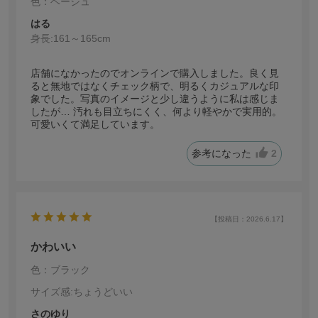
色：ベージュ
はる
身長:
161～165cm
店舗になかったのでオンラインで購入しました。良く見
ると無地ではなくチェック柄で、明るくカジュアルな印
象でした。写真のイメージと少し違うように私は感じま
したが… 汚れも目立ちにくく、何より軽やかで実用的。
可愛いくて満足しています。
参考になった
2
【投稿日：2026.6.17】
かわいい
色：ブラック
サイズ感
:ちょうどいい
さのゆり