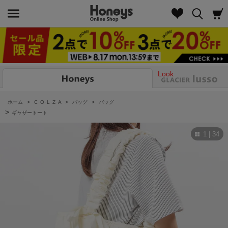
Look
ホーム
>
C･O･L･Z･A
>
バッグ
>
バッグ
>
ギャザートート
1 | 34