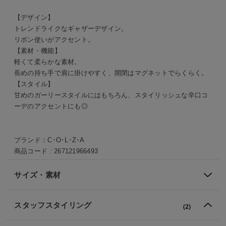
【デザイン】
トレンドライクなギャザーデザイン。
リボン使いがアクセント。
【素材・機能】
軽くて柔らかな素材。
長めの持ち手で肩に掛けやすく、開閉はマグネットでらくらく。
【スタイル】
甘めのガーリースタイルにはもちろん、スタイリッシュな辛口コ
ーデのアクセントにも◎
ブランド：
C･O･L･Z･A
商品コード :
267121966493
サイズ・素材
スタッフスタイリング
(2)