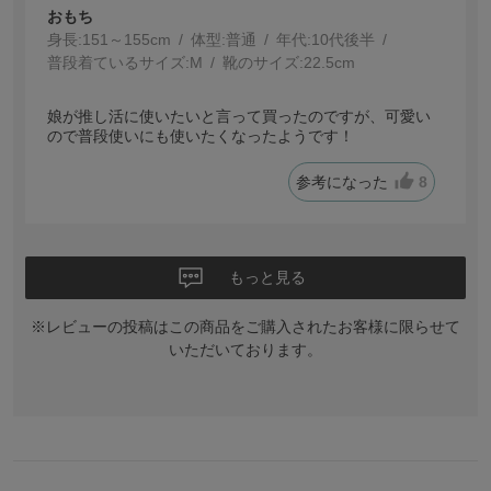
おもち
身長:
151～155cm
体型:
普通
年代:
10代後半
普段着ているサイズ:
M
靴のサイズ:
22.5cm
娘が推し活に使いたいと言って買ったのですが、可愛い
ので普段使いにも使いたくなったようです！
参考になった
8
もっと見る
※レビューの投稿はこの商品をご購入されたお客様に限らせて
いただいております。