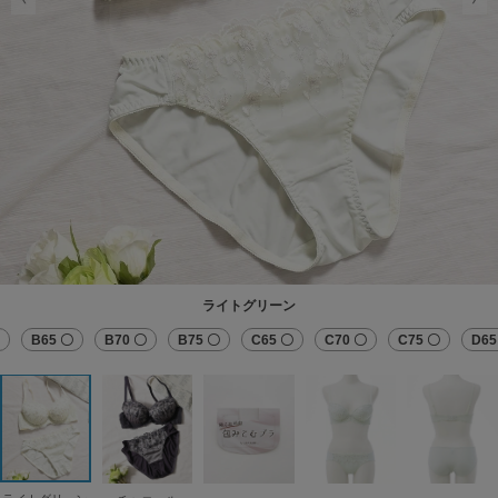
ライトグリーン
B65 〇
B70 〇
B75 〇
C65 〇
C70 〇
C75 〇
D65