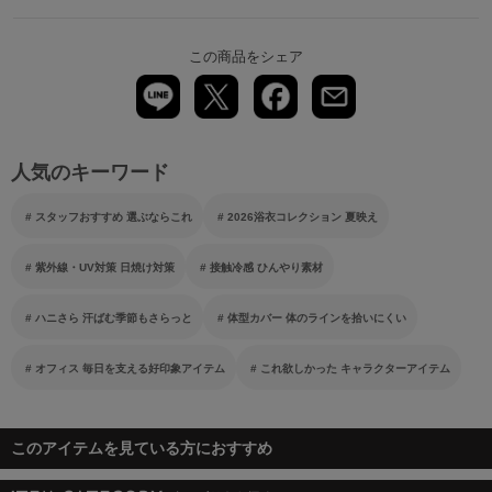
この商品をシェア
人気のキーワード
スタッフおすすめ 選ぶならこれ
2026浴衣コレクション 夏映え
紫外線・UV対策 日焼け対策
接触冷感 ひんやり素材
ハニさら 汗ばむ季節もさらっと
体型カバー 体のラインを拾いにくい
オフィス 毎日を支える好印象アイテム
これ欲しかった キャラクターアイテム
このアイテムを見ている方におすすめ