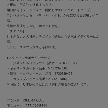
け根は内側設計で外観すっきり。
開口部分はフラップ式で、開閉しやすいマグネットタイプ。
コンパクトながら、500mlペットボトルが縦に収まる実用サイズ
感。
小物の整理もしやすいポケット付き。
【スタイル】
甘すぎない大人可愛いデザインで通勤から週末までデイリーに活
躍。
ワンピースやブラウスとも好相性。
●スタッフコラボラインナップ
・６分袖フリル衿ブラウス（品番：6730630197）
・ギャザースカート（品番：5730239016）
・切替キャミワンピース（品番：6730539424）
・スカラップバッグ（品番：2771219486）
※時期により未販売または売り切れの場合がございます。
ブランド：
CINEMA CLUB
商品コード :
277121948694