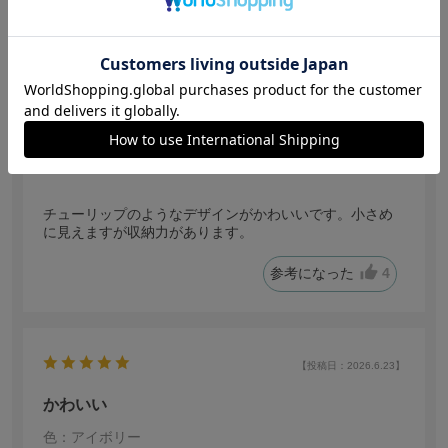
かわいい
色：ピンク
サイズ感
:ちょうどいい
no name
身長:
156～160cm
体型:
ぽっちゃり
年代:
40代前半
普段着ているサイズ:
L
靴のサイズ:
24.0cm
体重:
40kg~45kg
チューリップのようなデザインがかわいいです。小さめ
に見えますが収納力があります。
参考になった
4
【投稿日：2026.6.23】
かわいい
色：アイボリー