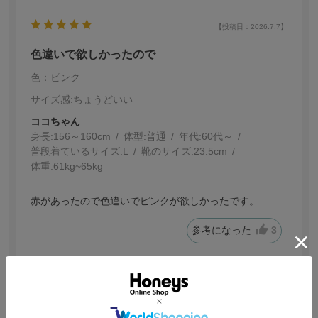
【投稿日：2026.7.7】
色違いで欲しかったので
色：ピンク
サイズ感
:ちょうどいい
ココちゃん
身長:
156～160cm
体型:
普通
年代:
60代～
普段着ているサイズ:
L
靴のサイズ:
23.5cm
体重:
61kg~65kg
赤があったので色違いでピンクが欲しかったです。
参考になった
3
【投稿日：2026.6.28】