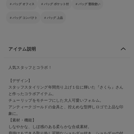
バッグ オフィス
バッグ ポケット付
バッグ 普段使い
バッグ コンパクト
バッグ 上品
アイテム説明
人気スタッフとコラボ！
【デザイン】
スタッフスタイリング年間売り上げ１位に輝いた『さくら』さん
と作ったコラボアイテム。
チューリップをモチーフにした大人可愛いフォルム。
アンティークゴールドの金具と、控えめな型押しロゴで上品な印
象に。
【素材・機能】
しなやかな、しぼ感のある柔らかな合成素材。
肩掛けもできる取り外し可能なショルダー付き。ショルダーの付