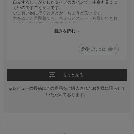
自立するしっかりしたタイプのカバンで、中身も見えに
くいのですごく良いです。
少し買い物に行くときとか、ちょうど良いです。
力をぬいた普段着でも、ちょっとスカートを履いてきれ
いにした格好でも、両方使えます。
底のところがけっこうスペースがあるので、見た目より
続きを読む
容量があり、サイフ、ケータイ、カギ、日傘くらいなら
余裕で入ります。
参考になった
8
もっと見る
※レビューの投稿はこの商品をご購入されたお客様に限らせて
いただいております。