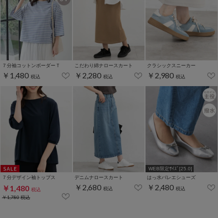
７分袖コットンボーダーＴ
こだわり綿ナロースカート
クラシックスニーカー
￥1,480
￥2,280
￥2,980
税込
税込
税込
WEB限定ｻｲｽﾞ[25.0]
７分デザイン袖トップス
デニムナロースカート
はっ水バレエシューズ
￥2,680
￥2,480
￥1,480
税込
税込
税込
￥1,780
税込