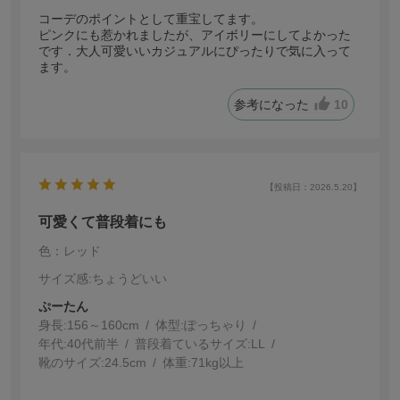
コーデのポイントとして重宝してます。
ピンクにも惹かれましたが、アイボリーにしてよかった
です．大人可愛いいカジュアルにぴったりで気に入って
ます。
参考になった
10
【投稿日：2026.5.20】
可愛くて普段着にも
色：レッド
サイズ感
:ちょうどいい
ぷーたん
身長:
156～160cm
体型:
ぽっちゃり
年代:
40代前半
普段着ているサイズ:
LL
靴のサイズ:
24.5cm
体重:
71kg以上