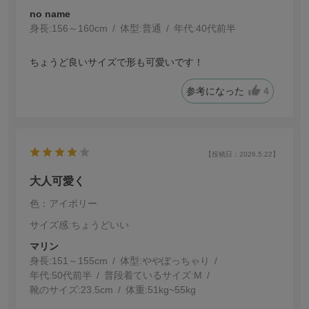
no name
身長:
156～160cm
体型:
普通
年代:
40代前半
ちょうど良いサイズで形も可愛いです！
参考になった
4
【投稿日：2026.5.22】
大人可愛く
色：アイボリー
サイズ感
:ちょうどいい
マリン
身長:
151～155cm
体型:
ぽっちゃり
年代:
50代前半
普段着ているサイズ:
M
靴のサイズ:
23.5cm
体重:
51kg~55kg