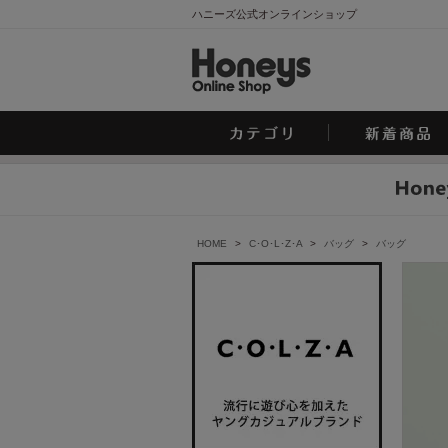
ハニーズ公式オンラインショップ
HOME
>
C･O･L･Z･A
>
バッグ
>
バッグ