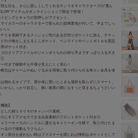
特別な日も、さらに楽しくしてくれるサンリオキャラクターズの“選ん
COLOR”アイテムがオンラインショップ限定で登場！
パイピングとキャラの型押しがアクセント。
はマイカラーのキャラクターで彩られた総柄裏地が付いて、中までしっ
いい♪
やＰＣを収納できるクッション性のある仕切りポケットに加え、チケッ
などの小物をしまえるミニポケット、ペンライトやペットボトルを固定
専用ポケット付き。
イズのクリアファイルやジャンボうちわの持ち手まですっぽり入る大き
ズ◎
ナー付きで移動中も中身が見えにくく安心！
の根元はチャームやぬいぐるみを簡単に取り付けられる角カン金具を使
ルは倒れるタイプで、席や床に置いたときも場所を取らずにスマート。
広いからしっかり自立し、狭い座席の間にもすっと収まるちょうどいい
感。
・機能】
りとした綿１００％のキャンバス素材。
ものにすぐアクセスできる合皮素材のフロントポケット付き◎
キャリーケースのハンドルに通せるキャリーオン仕様で、取り付けたま
運べるので移動もラクちん♪
ーオン部分を使わない時はファスナーを閉じれば便利なポケットとして