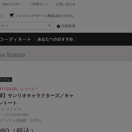
初めての方へ
ご利用ガイド
お問い合わせ
り
ショッピングカートに商品はありません
詳細検索
アイテム
Y COLOR」シリーズ！
荷】サンリオキャラクターズ／キャ
ントート
：
C･O･L･Z･A
 :
277121952991
りアイテム登録数：3478人
,980（税込）