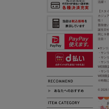
活躍！
【スタ
カジュ
性！
普段使
誕生日
同じ９色
注目！
●サンリ
・サンリ
・サンリ
・サンリ
WEB限
・サンリ
WEB限
※時期
© 2026 