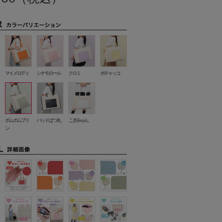
マイメロディ
シナモロール
クロミ
ポチャッコ
ポムポムプリ
バッドばつ丸
こぎみゅん
ン