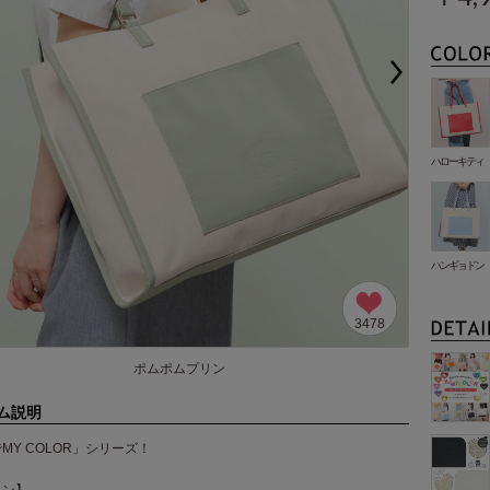
ハローキティ
ハンギョドン
3478
ポムポムプリン
ム説明
MY COLOR」シリーズ！
イン】