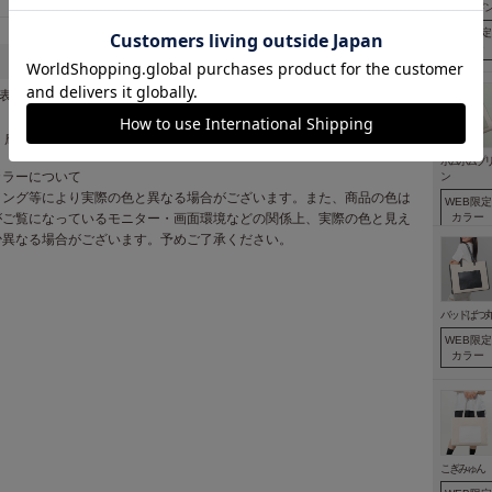
ハンギョド
WEB限定
カラー
表地 綿 １００％・別布 合成皮革
・摩擦により多少色落ちする可能性があります。
ポムポムプ
カラーについて
ン
ィング等により実際の色と異なる場合がございます。また、商品の色は
WEB限定
がご覧になっているモニター・画面環境などの関係上、実際の色と見え
カラー
少異なる場合がございます。予めご了承ください。
バッドばつ
WEB限定
カラー
こぎみゅん