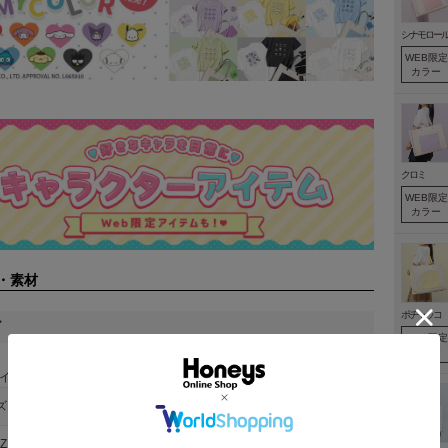
シナモロー
WEB限定
カラー
クロミ
WEB限定
カラー
・素材
ポチャッコ
ズ
WEB限定
カラー
サイズガイド
イズ（cm）
ズ
たて
よこ
まち幅
持ち手高
重量(g)
容量(Ｌ)
IZE
約３５
約４４
約１０
約２７
約７３０
約１８