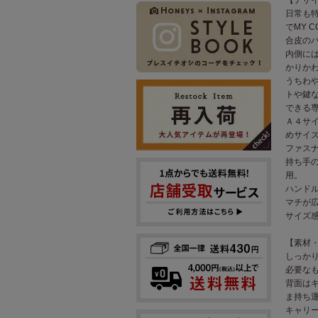
日常も
でMY 
合皮の
内側に
かりかわ
うちわ
トや鍵
できる
Ａ４サ
めサイ
ファス
持ち手
用。
ハンド
マチが
サイズ
【素材
しっか
必要な
背面は
ま持ち
キャリ