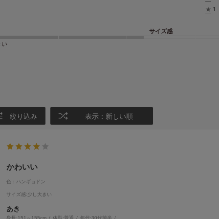
★
1
サイズ感
きい
絞り込み
表示：新しい順
かわいい
色：ハンギョドン
サイズ感
:少し大きい
あき
身長:
151～155cm
体型:
普通
年代:
30代前半