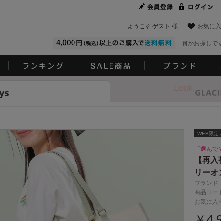
ようこそ ゲスト 様
お気に入
Look
WEB限定
「選んでM
【再入
リーオ
ブランド
商品コード
お気に入
￥4