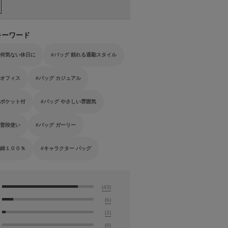
キーワード
 何気ない休日に
バッグ 頼れる通勤スタイル
 オフィス
バッグ カジュアル
 ポケット付
バッグ やさしい雰囲気
 普段使い
バッグ ガーリー
 綿１００％
キャラクター バッグ
(43)
(6)
(2)
(0)