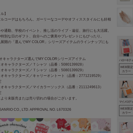
イル】
アルコーデはもちろん、ガーリーなコーデやオフィススタイルにも好相
いや通勤、学校のイベント、推し活のライブ・遠征、旅行にも大活躍。
や特別な日のギフト、自分へのご褒美やプレゼントにもぴったり。
展開の「選んでMY COLOR」シリーズアイテムのラインナップにも
オキャラクターズ選んでMY COLORシリーズアイテム
ハローキテ
オキャラクターズ／Ｔシャツ（品番：5080139928）
WEB限定
オキャラクターズ／Ｔシャツ（品番：5080139929）
カラー
オキャラクターズ／キャリーオントート（品番：2771219529）
定
オキャラクターズ／マイカラーソックス（品番：2111249613）
定
により未販売または売り切れの場合がございます。
マイメロデ
WEB限定
SANRIO CO., LTD. APPROVAL NO. L670326
カラー