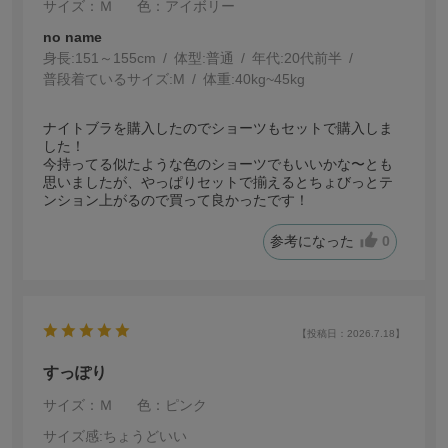
サイズ：Ｍ
色：アイボリー
no name
身長:
151～155cm
体型:
普通
年代:
20代前半
普段着ているサイズ:
M
体重:
40kg~45kg
ナイトブラを購入したのでショーツもセットで購入しま
した！
今持ってる似たような色のショーツでもいいかな〜とも
思いましたが、やっぱりセットで揃えるとちょびっとテ
ンション上がるので買って良かったです！
参考になった
0
【投稿日：2026.7.18】
すっぽり
サイズ：Ｍ
色：ピンク
サイズ感
:ちょうどいい