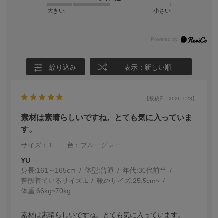
大きい
小さい
絞り込み
表示：新しい順
【投稿日：2026.7.28】
素材は素晴らしいですね。とても気に入っていま
す。
サイズ：Ｌ
色：ブルーグレー
YU
身長:
161～165cm
体型:
普通
年代:
30代前半
普段着ているサイズ:
L
靴のサイズ:
25.5cm~
体重:
66kg~70kg
素材は素晴らしいですね。とても気に入っています。