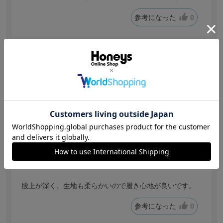
参考になった
0
【投稿日：2026.7.27】
履き心地良い
サイズ：ＬＬ
色：アイボリー
サイズ感
:ちょうどいい
no name
身長:
161～165cm
体型:
ぽっちゃり
年代:
30代後半
普段着ているサイズ:
L
体重:
61kg~65kg
股上が深く、生地も柔らかいので履き心地が良いです。
参考になった
0