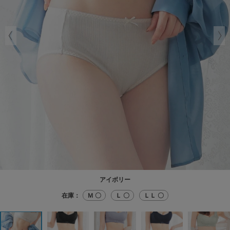
アイボリー
在庫：
Ｍ 〇
Ｌ 〇
ＬＬ 〇