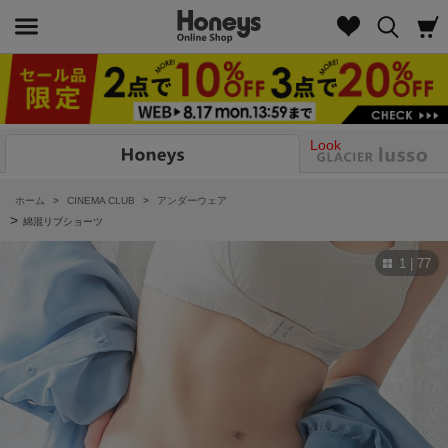
Look
ホーム
>
CINEMA CLUB
>
アンダーウェア
>
綿混リブショーツ
1 | 77