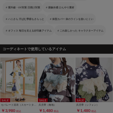
紫外線・UV対策 日焼け対策
接触冷感 ひんやり素材
ハニさら 汗ばむ季節もさらっと
体型カバー 体のラインを拾いにくい
オフィス 毎日を支える好印象アイテム
これ欲しかった キャラクターアイテム
コーディネートで使用しているアイテム
セパレート浴衣（スカートタイプ）
兵児帯（無地）
兵児帯（シフォン）
￥3,980
￥1,480
￥1,480
税込
税込
税込