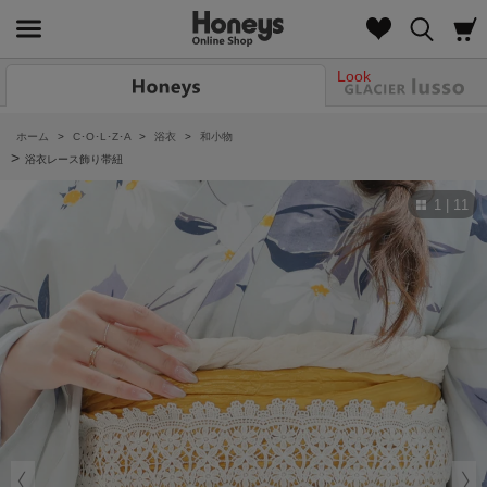
Look
ホーム
>
C･O･L･Z･A
>
浴衣
>
和小物
>
浴衣レース飾り帯紐
1 | 11