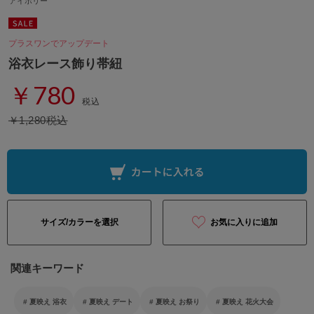
アイボリー
プラスワンでアップデート
浴衣レース飾り帯紐
￥780
税込
￥1,280税込
サイズ/カラーを選択
お気に入りに追加
関連キーワード
夏映え 浴衣
夏映え デート
夏映え お祭り
夏映え 花火大会