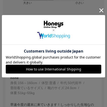
大きい
小さい
絞り込み
表示：新しい順
【投稿日：2026.7.17】
めっちゃオシャレ！
色：アイボリー
サイズ感
:ちょうどいい
hone
身長:
156～160cm
体型:
普通
年代:
50代前半
普段着ているサイズ:
L
靴のサイズ:
24.0cm
体重:
51kg~55kg
早速今度の週末に来ていきます！しっかりした生地なの