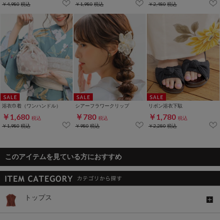
￥4,980
税込
￥1,980
税込
￥2,480
税込
浴衣巾着（ワンハンドル）
シアーフラワークリップ
リボン浴衣下駄
￥1,680
￥780
￥1,780
税込
税込
税込
￥1,980
税込
￥980
税込
￥2,280
税込
このアイテムを見ている方におすすめ
トップス