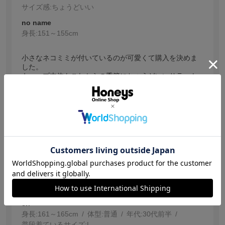
サイズ感
:ちょうどいい
no name
身長:
151～155cm
小さなネコミミが付いているのが可愛くて購入を決めま
した。
キャップ本体もこれからの季節にちょうどいいサラット
した素材。
参考になった
2
【投稿日：2025.5.21】
とにかく可愛い
色：ブラック
eri
身長:
161～165cm
体型:
普通
年代:
30代前半
普段着ているサイズ:
L