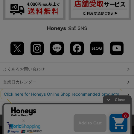
よくあるお問い合わせ
営業日カレンダー
店舗検索
GLOBAL GUIDE（海外からご利用のお客様）
当サイトでは、サイトの利便性向上のため、クッキー(Cookie)を使
会社概要
特定取引に関する表記
個人情報保護方針
用しています。詳しくは「
プライバシーポリシー
」をご覧くださ
©2009 HONEYS CO., LTD. All Rights Reserved.
い。