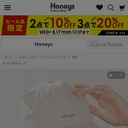
Look
ホーム
>
C･O･L･Z･A
>
ファッショングッズ
>
帽子
>
ネコ耳キャップ
1 | 21