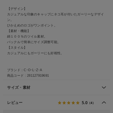
【デザイン】
カジュアルな印象のキャップにネコ耳が付いたガーリーなデザイ
ン。
ひかえめのロゴがワンポイント。
【素材・機能】
綿１００％のツイル素材。
バックルで簡単にサイズ調整可能。
【スタイル】
カジュアルにもガーリーにも好相性。
ブランド：
C･O･L･Z･A
商品コード :
281127919691
サイズ・素材
5.0
レビュー
（4）