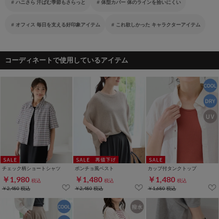
ハニさら 汗ばむ季節もさらっと
体型カバー 体のラインを拾いにくい
オフィス 毎日を支える好印象アイテム
これ欲しかった キャラクターアイテム
コーディネートで使用しているアイテム
チェック柄ショートシャツ
ポンチョ風ベスト
カップ付タンクトップ
￥1,980
￥1,480
￥1,480
税込
税込
税込
￥2,480
税込
￥2,480
税込
￥1,680
税込