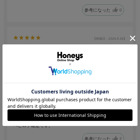
参考になった
0
【投稿日：2026.6.28】
無地がよい
色：アイボリー
サイズ感
:ちょうどいい
no name
身長:
161～165cm
普段着ているサイズ:
L
靴のサイズ:
24.0cm
「無地でアイボリー」いうキャップはなかなか見つから
ず…
探していた物がドンピシャでありました。
ヘビロテ確定です。
参考になった
2