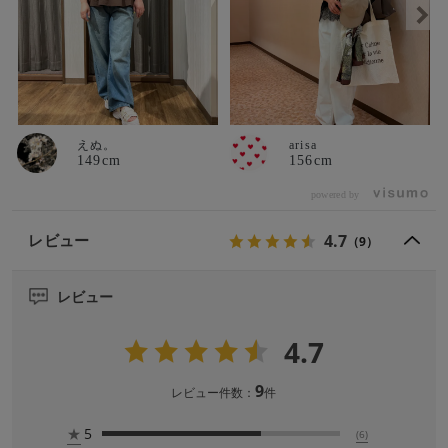
えぬ。
arisa
149cm
156cm
powered by
4.7
レビュー
（9）
レビュー
4.7
9
レビュー件数：
件
★
5
(6)