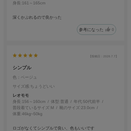
身長:
161～165cm
深くかぶれるので良かった
参考になった
0
【投稿日：2026.7.7】
シンプル
色：ベージュ
サイズ感
:ちょうどいい
レオモモ
身長:
156～160cm
体型:
普通
年代:
50代前半
普段着ているサイズ:
M
靴のサイズ:
23.0cm
体重:
46kg~50kg
ロゴがなくてシンプルで良い、色もいいです