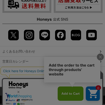
よくあるお問い合わせ
営業日カレンダー
店舗検索
GLOBAL GUIDE（海外からご利用のお客様）
当サイトでは、サイトの利便性向上のため、クッキー(Cookie)を使
会社概要
特定取引に関する表記
個人情報保護方針
用しています。詳しくは「
プライバシーポリシー
」をご覧くださ
©2009 HONEYS CO., LTD. All Rights Reserved.
い。