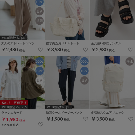
WEB限定ｻｲｽﾞ[3L]
大人のストレートパンツ
撥水両あおりＡ４トート
金具使い厚底サンダル
￥2,480
￥3,980
￥2,980
税込
税込
税込
WEB限定アイテム
WEB限定ｻｲｽﾞ[3L]
ラッシュガード
快適クールイージーパンツ
多収納スクエアリュック
￥1,980
￥3,980
￥1,980
税込
税込
税込
￥2,680
税込