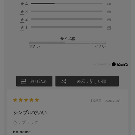
★
4
(3)
★
3
(0)
★
2
(0)
★
1
(0)
サイズ感
大きい
小さい
絞り込み
表示：新しい順
【投稿日：2026.7.26】
シンプルでいい
色：ブラック
no name