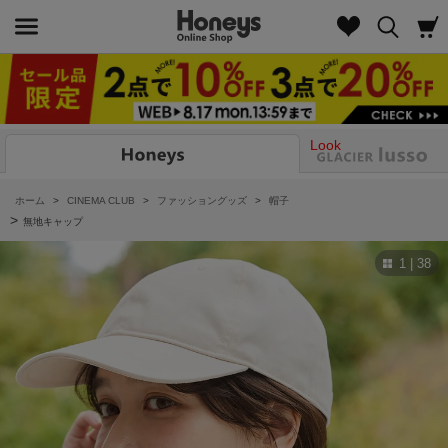
Look
ホーム
>
CINEMA CLUB
>
ファッショングッズ
>
帽子
>
無地キャップ
1 | 38