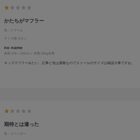
かたちがマフラー
色：クリーム
サイズ感
:小さい
no name
身長:
156～160cm
体重:
40kg未満
キッズマフラーみたい、記事と色は素敵なのでストールのサイズは確認大事ですね、
期待とは違った
色：ラベンダー