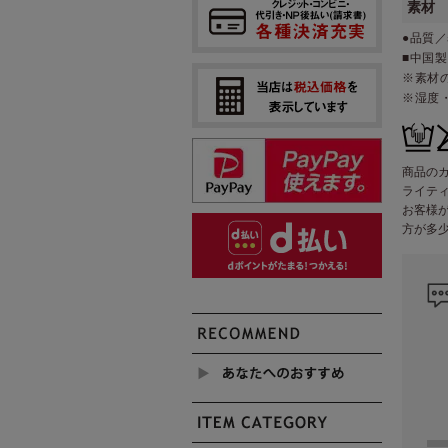
素材
●品質／
■中国製
※素材
※湿度
商品の
ライテ
お客様
方が多