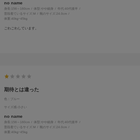
no name
身長:
156～160cm
体型:
細身
年代:
40代後半
普段着ているサイズ:
M
靴のサイズ:
24.0cm
体重:
40kg~45kg
ごわごわしています。
期待とは違った
色：ブルー
サイズ感
:小さい
no name
身長:
156～160cm
体型:
細身
年代:
40代後半
普段着ているサイズ:
M
靴のサイズ:
24.0cm
体重:
40kg~45kg