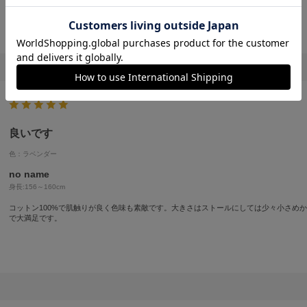
良いです
色：ラベンダー
no name
身長:
156～160cm
コットン100%で肌触りが良く色味も素敵です。大きさはストールにしては少々小さめ
で大満足です。