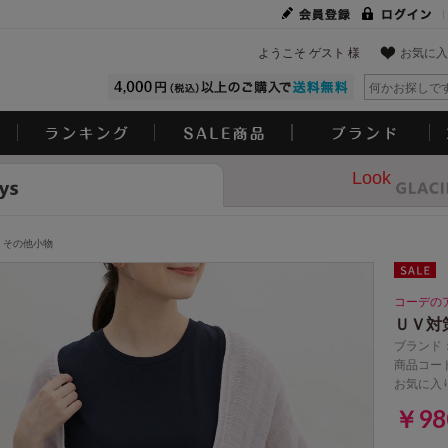
ようこそ ゲスト 様
お気に入
Look
その他小物
コーデの
ＵＶ対
ブランド
商品コード
お気に入
￥9