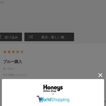
きい
絞り込み
表示：新しい順
ブルー購入
色：ブルー
サイズ感
:ちょうどいい
おはな
身長:
161～165cm
体型:
ぽっちゃり
年代:
50代後半
普段着ているサイズ:
L
靴のサイズ:
24.0cm
体重:
56kg~60kg
試しに巻いてみたら、糸くずというかケバ？が沢山付きました。一度洗ってから使おう
寄りのブルーで長さもちょうどいい感じです👍️