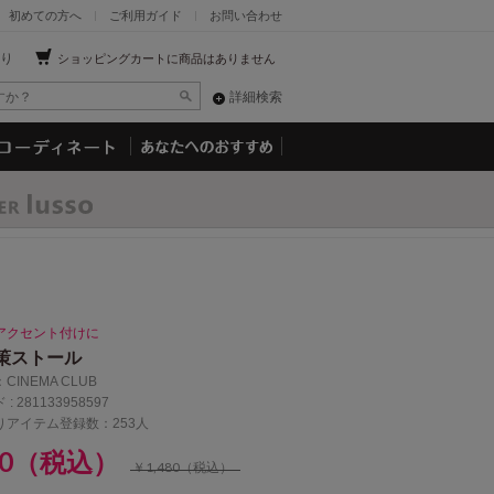
初めての方へ
ご利用ガイド
お問い合わせ
り
ショッピングカートに商品はありません
詳細検索
アクセント付けに
策ストール
：
CINEMA CLUB
 :
281133958597
りアイテム登録数：253人
80（税込）
￥1,480（税込）