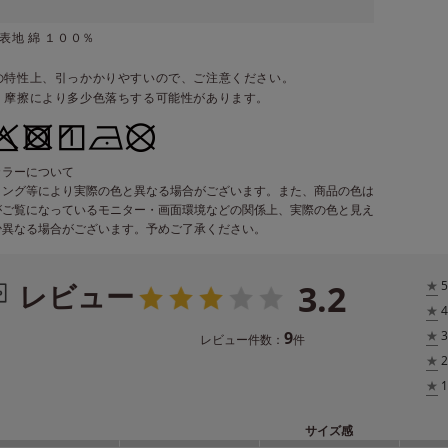
表地 綿 １００％
の特性上、引っかかりやすいので、ご注意ください。
・摩擦により多少色落ちする可能性があります。
カラーについて
ィング等により実際の色と異なる場合がございます。また、商品の色は
がご覧になっているモニター・画面環境などの関係上、実際の色と見え
少異なる場合がございます。予めご了承ください。
3.2
レビュー
★
5
★
4
9
★
3
レビュー件数：
件
★
2
★
1
サイズ感