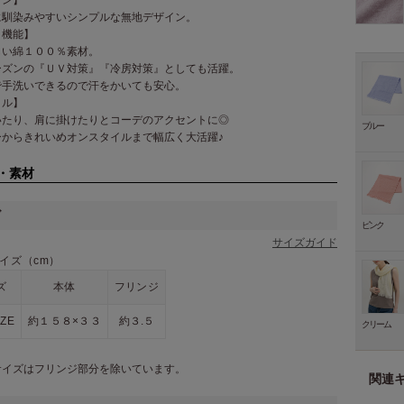
に馴染みやすいシンプルな無地デザイン。
・機能】
しい綿１００％素材。
ーズンの『ＵＶ対策』『冷房対策』としても活躍。
で手洗いできるので汗をかいても安心。
イル】
いたり、肩に掛けたりとコーデのアクセントに◎
ブルー
ーからきれいめオンスタイルまで幅広く大活躍♪
・素材
ズ
ピンク
サイズガイド
イズ（cm）
ズ
本体
フリンジ
IZE
約１５８×３３
約３.５
クリーム
サイズはフリンジ部分を除いています。
関連