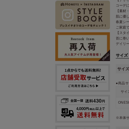
コーデ
【素材
肌に優
春夏シ
ご家庭
【スタ
首に巻
デイリ
サイズ
サイ
●商品サ
サイ
ONES
※本体