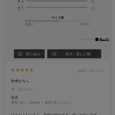
★
2
(0)
★
1
(0)
サイズ感
大きい
小さい
絞り込み
表示：新しい順
【投稿日：2026.4.11】
かわいい。
色：おじさん
なみ
身長:
161～165cm
体型:
ぽっちゃり
ひまだよおじさん、発想が面白すぎ。使いやすいです。