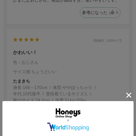
参考になった
0
【投稿日：2026.4.7】
かわいい！
色：おじさん
サイズ感
:ちょうどいい
たまきち
身長:
166～170cm
体型:
ぽっちゃり
年代:
10代後半
普段着ているサイズ:
L
靴のサイズ:
24.0cm
体重:
51kg~55kg
とても可愛らしく、使いやすい大きさで良かったで
す！！
友達の誕生日プレゼントなどにすごくおすすめです!