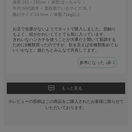
身長:
151～155cm
体型:
ぽっちゃり
年代:
50代前半
普段着ているサイズ:
3L
靴のサイズ:
24.0cm
体重:
71kg以上
お店で在庫がないようでネットで購入しました。肌触り
もよく、絵がかわいくてとても気に入っています。
きれいなハンカチを使うことが大事だと聞いて新調する
ために6種類買ったのですが、欲を言えば全種類集めても
いいかなと。娘たちとみんなで共有してます。
参考になった
2
もっと見る
※レビューの投稿はこの商品をご購入されたお客様に限らせて
いただいております。