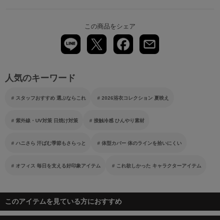
この商品をシェア
人気のキーワード
スタッフおすすめ 選ぶならこれ
2026浴衣コレクション 夏映え
紫外線・UV対策 日焼け対策
接触冷感 ひんやり素材
ハニさら 汗ばむ季節もさらっと
体型カバー 体のラインを拾いにくい
オフィス 毎日を支える好印象アイテム
これ欲しかった キャラクターアイテム
このアイテムを見ている方におすすめ