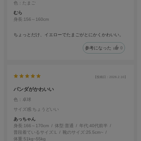
色：たまご
むら
身長:
156～160cm
ちょっとだけ、イエローでたまごがとにかくかわいい。
参考になった
0
【投稿日：2026.2.10】
パンダがかわいい
色：卓球
サイズ感
:ちょうどいい
あっちゃん
身長:
166～170cm
体型:
普通
年代:
40代前半
普段着ているサイズ:
L
靴のサイズ:
25.5cm~
体重:
51kg~55kg