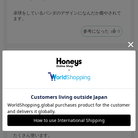
卓球をしているパンダのデザインになんだか癒やされて
ます。
参考になった
0
【投稿日：2026.1.23】
かわいいですね。
色：たまご
サイズ感
:ちょうどいい
きよ
身長:
156～160cm
体型:
ぽっちゃり
年代:
50代前半
普段着ているサイズ:
M
靴のサイズ:
24.5cm
体重:
56kg~60kg
たくさん使います。