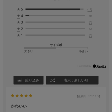
★
5
(16)
★
4
(1)
★
3
(0)
★
2
(0)
★
1
(0)
サイズ感
大きい
小さい
絞り込み
表示：新しい順
【投稿日：2026.3.3】
かわいい