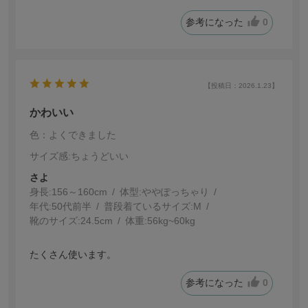
参考になった
0
【投稿日：2026.1.23】
かわいい
色：よくできました
サイズ感
:ちょうどいい
さよ
身長:
156～160cm
体型:
ぽっちゃり
年代:
50代前半
普段着ているサイズ:
M
靴のサイズ:
24.5cm
体重:
56kg~60kg
たくさん使います。
参考になった
0