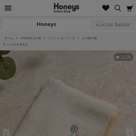
Look
ホーム
>
CINEMA CLUB
>
ファッショングッズ
>
その他小物
>
ハンカチタオル
1 | 26