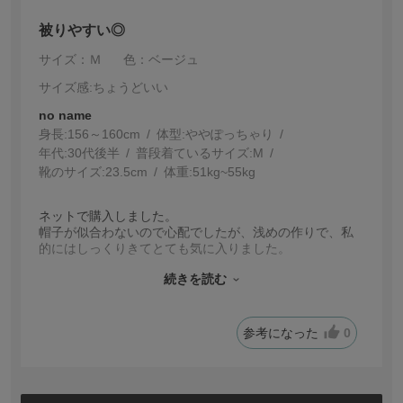
被りやすい◎
サイズ：Ｍ
色：ベージュ
サイズ感
:ちょうどいい
no name
身長:
156～160cm
体型:
ぽっちゃり
年代:
30代後半
普段着ているサイズ:
M
靴のサイズ:
23.5cm
体重:
51kg~55kg
ネットで購入しました。
帽子が似合わないので心配でしたが、浅めの作りで、私
的にはしっくりきてとても気に入りました。
ロゴがも控えめでコーディネートの邪魔をしないので使
続きを読む
いやすいです。
参考になった
0