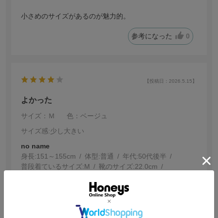
小さめのサイズがあるのが魅力的。
参考になった
0
【投稿日：2026.5.15】
よかった
サイズ：Ｍ
色：ベージュ
サイズ感
:少し大きい
no name
身長:
151～155cm
体型:
普通
年代:
50代後半
普段着ているサイズ:
M
靴のサイズ:
22.0cm
体重:
51kg~55kg
浅めの被りでサイズ調節できるのがよかったです
洗濯して型崩れしなければ追加購入したいと思います
色は画像とおりです。