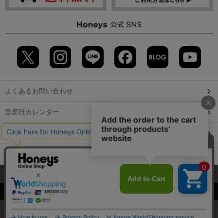
よくあるお問い合わせ
営業日カレンダー
店舗検索
GLOBAL GUIDE（海外からご利用のお客様）
当サイトでは、サイトの利便性向上のため、クッキー(Cookie)を使
会社概要
特定取引に関する表記
個人情報保護方針
用しています。詳しくは「
プライバシーポリシー
」をご覧くださ
©2009 HONEYS CO., LTD. All Rights Reserved.
い。
OK