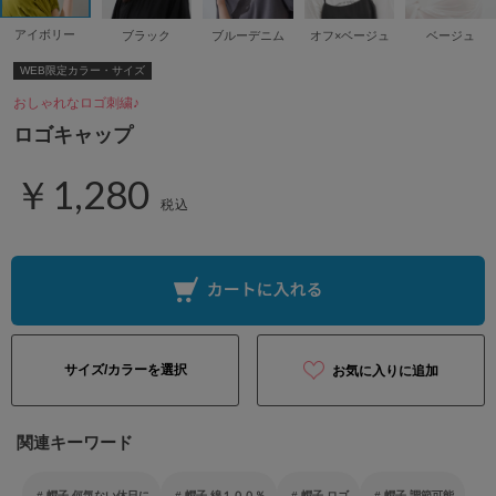
アイボリー
ブラック
ブルーデニム
オフ×ベージュ
ベージュ
WEB限定カラー・サイズ
おしゃれなロゴ刺繍♪
ロゴキャップ
￥1,280
税込
サイズ/カラーを選択
お気に入りに追加
関連キーワード
帽子 何気ない休日に
帽子 綿１００％
帽子 ロゴ
帽子 調節可能