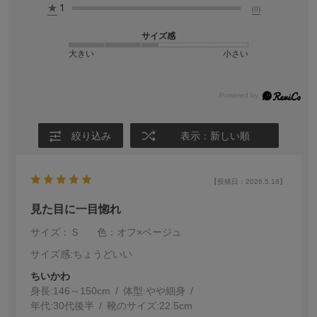
★
1
(0)
サイズ感
大きい
小さい
絞り込み
表示：新しい順
【投稿日：2026.5.18】
見た目に一目惚れ
サイズ：Ｓ
色：オフ×ベージュ
サイズ感
:ちょうどいい
ちいかわ
身長:
146～150cm
体型:
細身
年代:
30代後半
靴のサイズ:
22.5cm