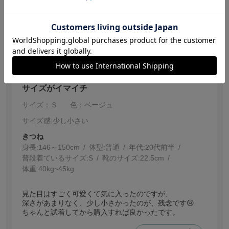
参考になった
0
【投稿日：2026.5.13】
サイズがイマイチ
サイズ：Ｓ
色：ベージュ
サイズ感
:少し小さい
きつね
身長:
146～150cm
体型:
普通
年代:
20代前半
普段着ているサイズ:
S
靴のサイズ:
22.5cm
体重:
40kg~45kg
見た目はすごく可愛くて気に入ったのですが、
深さがあまりなく、少し小さかったのが、残念です😢
ちゃんと試着してから購入すれば良かったです。