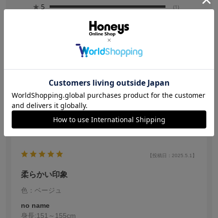
★
5
(1)
★
4
(0)
★
3
(0)
★
2
(0)
★
1
(0)
絞り込み
表示：新しい順
【投稿日：2025.5.1】
柔らかい印象
色：ベージュ
no name
身長:
151～155cm