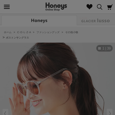
Look
ホーム
>
C･O･L･Z･A
>
ファッショングッズ
>
その他小物
>
ボストンサングラス
1 | 39