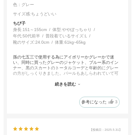
色：グレー
サイズ感
:ちょうどいい
ちび子
身長:
151～155cm
体型:
ややぽっちゃり
年代:
50代前半
普段着ているサイズ:
L
靴のサイズ:
24.0cm
体重:
61kg~65kg
孫の七五三で使用する為にアイボリーかグレーかで迷
い、同時に買ったグレーのジャケット、ブルー系のイン
ナー、黒のスカートのトータルコーデと年齢的にグレー
の方がしっくりきました。パールもあしらわれていて可
愛いく、サイズも小ぶりなので七五三にはちょうど良い
感じです。写真で見たままのお色で、透明のケースに入
続きを読む
っているので保管もそのままできます。
参考になった
3
【投稿日：2025.5.31】