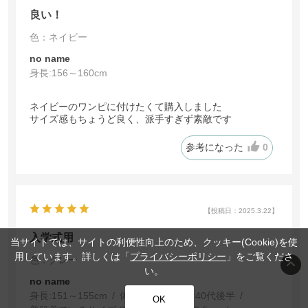
良い！
色：ネイビー
no name
身長:
156～160cm
ネイビーのワンピに付けたくて購入しました
サイズ感もちょうど良く、派手すぎず素敵です
参考になった
0
【投稿日：2025.3.22】
入学式用
当サイトでは、サイトの利便性向上のため、クッキー(Cookie)を使
用しています。詳しくは「
プライバシーポリシー
」をご覧くださ
色：グレー
い。
no name
身長:
151～155cm
体型:
普通
年代:
40代後半
OK