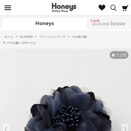
Look
ホーム
>
GLACIER
>
ファッショングッズ
>
その他小物
>
パール使いコサージュ
1 | 23