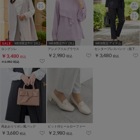
WEB限定ｻｲｽﾞ[3L]
WEB限定ｻｲｽﾞ[3L]
WEB限定アイテム
ロングジレ
アシメフリルブラウス
センタープレスパンツ（股下６９ｃｍ）
￥2,980
￥3,480
￥3,480
税込
税込
税込
￥3,980
税込
両あおりリボン風バッグ
ビット付ヒールローファー
￥3,680
￥2,980
税込
税込