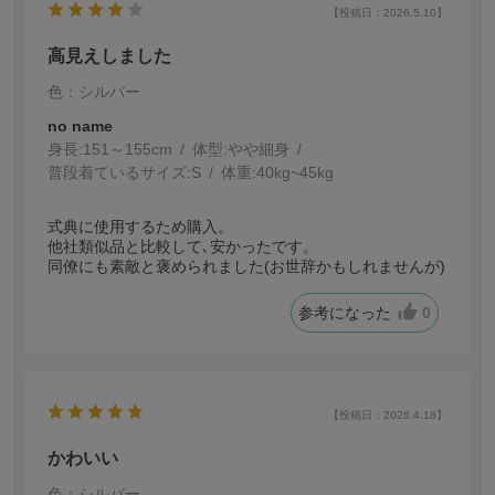
【投稿日：2026.5.10】
高見えしました
色：シルバー
no name
身長:
151～155cm
体型:
細身
普段着ているサイズ:
S
体重:
40kg~45kg
式典に使用するため購入。
他社類似品と比較して､安かったです。
同僚にも素敵と褒められました(お世辞かもしれませんが)
参考になった
0
【投稿日：2026.4.18】
かわいい
色：シルバー