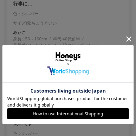
行事に…
色：シルバー
サイズ感
:ちょうどいい
みぃこ
身長:
156～160cm
年代:
40代前半
普段着ているサイズ:
LL
靴のサイズ:
24.5cm
卒園式や入園式で使用しようと思い、購入しました。リ
ーズナブルなお値段で可愛い物が手に入って良かったで
す。この春、大活躍しそうです。
参考になった
0
【投稿日：2026.3.13】
良いです
色：シルバー