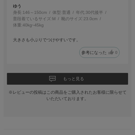
ゆう
身長:
146～150cm
体型:
普通
年代:
30代後半
普段着ているサイズ:
M
靴のサイズ:
23.0cm
体重:
40kg~45kg
大きさも小ぶりでつけやすいです。
参考になった
0
もっと見る
※レビューの投稿はこの商品をご購入されたお客様に限らせて
いただいております。