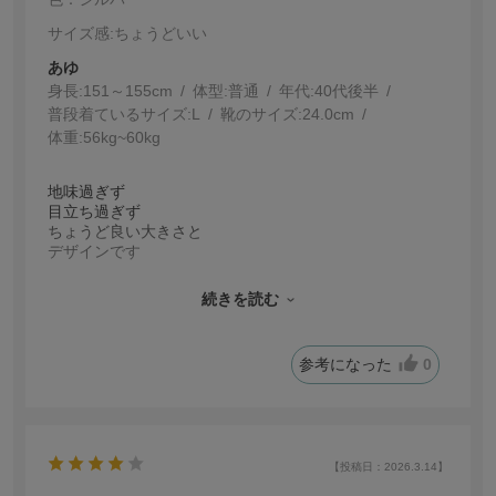
サイズ感
:ちょうどいい
あゆ
身長:
151～155cm
体型:
普通
年代:
40代後半
普段着ているサイズ:
L
靴のサイズ:
24.0cm
体重:
56kg~60kg
地味過ぎず
目立ち過ぎず
ちょうど良い大きさと
デザインです
息子の卒業式のため購入しました
続きを読む
お値段も最高です
参考になった
0
【投稿日：2026.3.14】