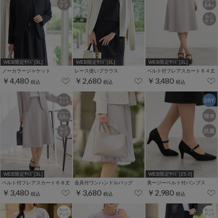
WEB限定ｻｲｽﾞ[3L]
WEB限定ｻｲｽﾞ[3L]
WEB限定ｻｲｽﾞ[3L]
ノーカラージャケット
レース使いブラウス
ベルト付フレアスカート６４丈
￥4,480
￥2,680
￥3,480
税込
税込
税込
WEB限定ｻｲｽﾞ[3L]
WEB限定ｻｲｽﾞ[25.0]
ベルト付フレアスカート６８丈
金具付ワンハンドルバッグ
美ージーベルト付パンプス
￥3,480
￥3,680
￥2,980
税込
税込
税込