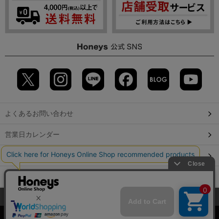
よくあるお問い合わせ
営業日カレンダー
店舗検索
GLOBAL GUIDE（海外からご利用のお客様）
当サイトでは、サイトの利便性向上のため、クッキー(Cookie)を使
会社概要
特定取引に関する表記
個人情報保護方針
用しています。詳しくは「
プライバシーポリシー
」をご覧くださ
©2009 HONEYS CO., LTD. All Rights Reserved.
い。