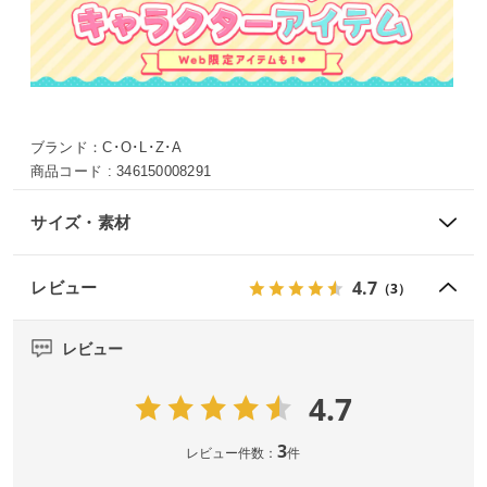
ブランド：
C･O･L･Z･A
商品コード :
346150008291
サイズ・素材
4.7
レビュー
（3）
レビュー
4.7
3
レビュー件数：
件