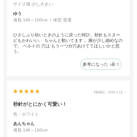
サイズ感
:少し大きい
ゆう
身長:
146～150cm
体型:
普通
ひさしぶり幼いときのように戻った時計。秒針もスヌー
ピもかわいい。 ちゃんと動いてます 。腕が少し細めなの
で、 ベルトの 穴は もう一つ分穴あけててほしいかと思
う。
参考になった
0
【投稿日：2026.1.1】
秒針がとにかく可愛い！
色：ホワイト
あんちゃん
身長:
146～150cm