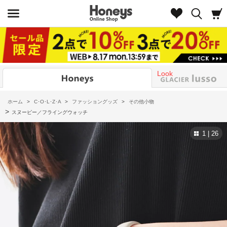
Look
ホーム
>
C･O･L･Z･A
>
ファッショングッズ
>
その他小物
>
スヌーピー／フライングウォッチ
1 | 26